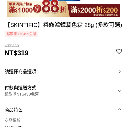
【SKINTIFIC】柔霧濾鏡潤色霜 28g (多款可選)
超取滿NT$499免運
NT$339
NT$319
請選擇商品選項
付款與運送方式
超取滿NT$499免運
付款方式
商品特色
icash Pay
商品編號
信用卡一次付款