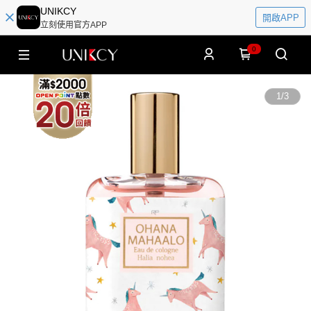
UNIKCY
開啟APP
立刻使用官方APP
0
1
/
3