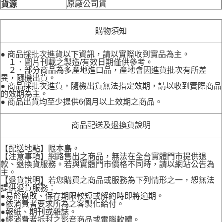
原廠公司貨
貨源
購物須知
● 商品採批次進貨以下資訊，請以實際收到實品為主。
１．圖片刊載之製造/有效日期僅供參考。
２．部分商品為多產地進口品，產地會因進貨批次有所差
異，隨機出貨。
● 商品採批次進貨，隨機出貨無法指定效期，請以收到實際商品
的效期為主。
● 商品出貨均至少提供6個月以上效期之商品。
商品配送及退換貨說明
【配送地點】限本島。
【注意事項】網路售出之商品，無法在全台實體門市提供退
款、退換貨服務。若與實體門市價格不同時，請以網站公告為
主。
【退貨說明】若您購買之商品或服務為下列情形之一，恕無法
提供退貨服務：
●易於腐敗、保存期限較短或解約時即將逾期。
●依消費者要求所為之客製化給付。
●報紙、期刊或雜誌。
●經消費者拆封之影音商品或電腦軟體。