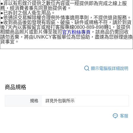
●非以有形媒介提供之數位內容或一經提供即為完成之線上服
務，經消費者事先同意始提供者。
●已拆封之個人衛生用品。
●依通訊交易解除權合理例外情事適用準則，不提供退貨服務。
●收到商品後如發現有瑕疵、破損、缺件或規格不符，請於到貨
後7天內以客服留言或撥打客服專線0800-889-898轉1，並提供
相關商品照片或影片傳至我司
，該商品仍需回收
官方粉絲專頁
請勿丟棄，將由UNIKCY客服單位為您協助，盡速為您辦理退換
貨事宜。
顯示電腦版詳細說明
商品規格
規格
詳見外包裝所示
客服