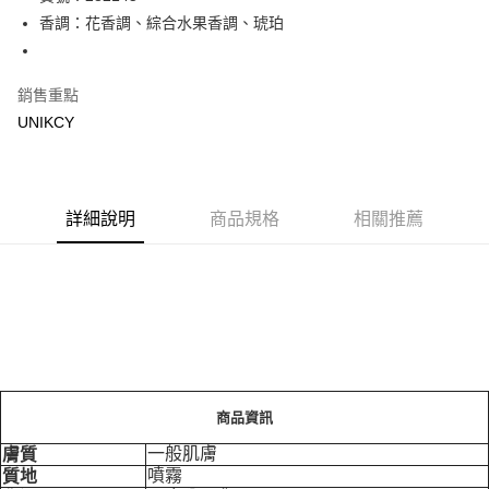
香調：花香調、綜合水果香調、琥珀
Apple Pay
街口支付
銷售重點
悠遊付
UNIKCY
Google Pay
運送方式
詳細說明
商品規格
相關推薦
7-11取貨付款［需3-5個工作天不含預購商品］
每筆NT$70，滿NT$499(含以上)免運費
付款後7-11取貨［需3-5個工作天不含預購商品］
每筆NT$70，滿NT$499(含以上)免運費
宅配［需2-3個工作天不含預購商品］
每筆NT$100，滿NT$799(含以上)免運費
商品資訊
一般肌膚
膚質
噴霧
質地