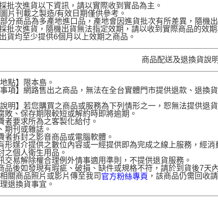
品採批次進貨以下資訊，請以實際收到實品為主。
圖片刊載之製造/有效日期僅供參考。
部分商品為多產地進口品，產地會因進貨批次有所差異，隨機出
品採批次進貨，隨機出貨無法指定效期，請以收到實際商品的效期
品出貨均至少提供6個月以上效期之商品。
商品配送及退換貨說
送地點】限本島。
意事項】網路售出之商品，無法在全台實體門市提供退款、退換
。
貨說明】若您購買之商品或服務為下列情形之一，恕無法提供退
腐敗、保存期限較短或解約時即將逾期。
費者要求所為之客製化給付。
、期刊或雜誌。
費者拆封之影音商品或電腦軟體。
有形媒介提供之數位內容或一經提供即為完成之線上服務，經消
封之個人衛生用品。
訊交易解除權合理例外情事適用準則，不提供退貨服務。
商品後如發現有瑕疵、破損、缺件或規格不符，請於到貨後7天內以客服
供相關商品照片或影片傳至我司
，該商品仍需回收請
官方粉絲專頁
辦理退換貨事宜。