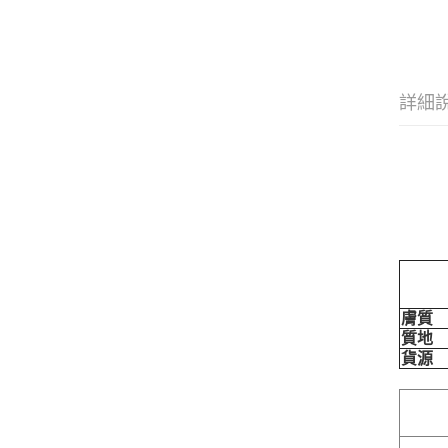
詳細
膚質
質地
貨源