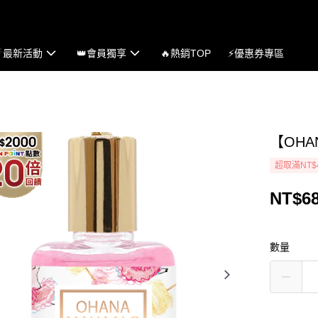
☄最新活動
👑會員獨享
🔥熱銷TOP
⚡優惠券專區
【OHA
超取滿NT$
NT$6
數量