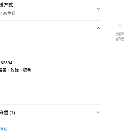
送方式
499免運
清除
紀錄
次付款
付款
82394
莓果、玫瑰、糖香
類 (1)
y
🏖️Summer Sale
香水💐滿1100折100
客服