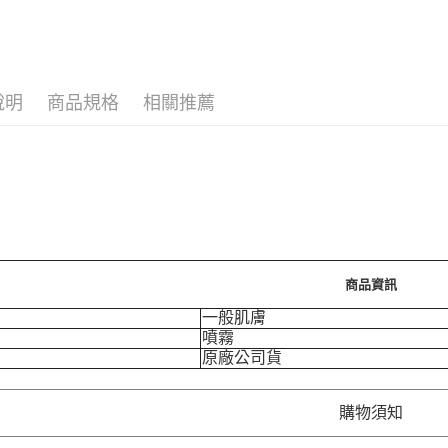
運送方式
7-11取
每筆NT$7
說明
商品規格
相關推薦
付款後7-
每筆NT$7
宅配［需2
每筆NT$1
商品資訊
一般肌膚
噴霧
原廠公司貨
購物須知