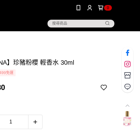
0
NA】珍豬粉櫻 輕香水 30ml
499免運
80