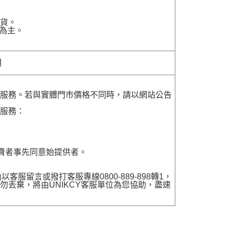
貨。
為主。
明
貨服務。若與實體門市價格不同時，請以網站公告
貨服務：
費者事先同意始提供者。
留言或撥打客服專線0800-889-898轉1，
勿丟棄，將由UNIKCY客服單位為您協助，盡速