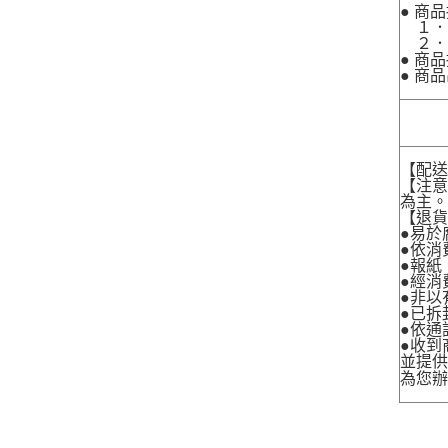
● 商
１．
２．
● 商
● 商
【配
【注
為主
【退
●易於
●依消
●報紙
●經消
●非以
●已拆
●依通
●收到
並提
為您