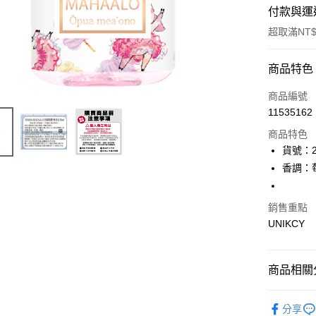
付款與運
超取滿NT$
付款方式
商品特色
icash Pay
商品編號
11535162
信用卡一
商品特色
超商取貨
貨號：2
香調：
LINE Pay
Apple Pay
銷售重點
UNIKCY
街口支付
悠遊付
商品相關分
Google Pa
7/24-8/20
分享