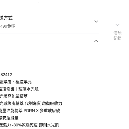
送方式
499免運
清除
紀錄
次付款
付款
82412
%多酸煥膚．極速煥亮
循環修護｜玻璃水光肌
水光煥亮能量精萃
7%光感煥膚精萃 代謝角質 啟動吸收力
量注能精萃 PDRN X 多重玻尿酸
濕安瓶能量
%保濕力 -80%乾燥死皮 即刻水光肌
y