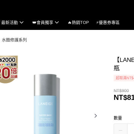
☄最新活動
👑會員獨享
🔥熱銷TOP
⚡優惠券專區
水酷修護系列
【LA
瓶
超取滿NT$
NT$900
NT$8
數量