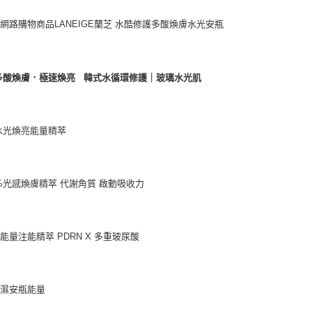
網路購物商品LANEIGE蘭芝 水酷修護多酸煥膚水光安瓶
多酸煥膚．極速煥亮 韓式水循環修護｜玻璃水光肌
水光煥亮能量精萃
7%光感煥膚精萃 代謝角質 啟動吸收力
能量注能精萃 PDRN X 多重玻尿酸
保濕安瓶能量