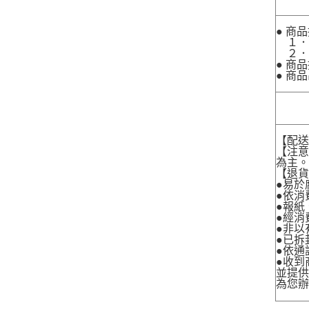
● 商
１．
２．
● 商
● 商
【配
【注
為主
【退
●易於
●依消
●報紙
●經消
●非以
●已拆
●依通
●收到
並提
為您