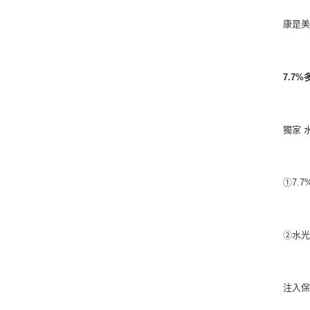
康是美
7.7%
獨家 
①7.
②水光
注入