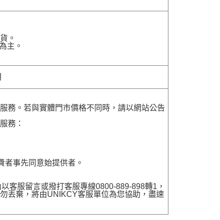
貨。
為主。
明
貨服務。若與實體門市價格不同時，請以網站公告
貨服務：
費者事先同意始提供者。
留言或撥打客服專線0800-889-898轉1，
勿丟棄，將由UNIKCY客服單位為您協助，盡速