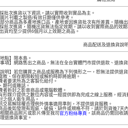
品採批次進貨以下資訊，請以實際收到實品為主。
圖片刊載之製造/有效日期僅供參考。
部分商品為多產地進口品，產地會因進貨批次有所差異，隨機出
品採批次進貨，隨機出貨無法指定效期，請以收到實際商品的效期
品出貨均至少提供6個月以上效期之商品。
商品配送及退換貨說
送地點】限本島。
意事項】網路售出之商品，無法在全台實體門市提供退款、退換
。
貨說明】若您購買之商品或服務為下列情形之一，恕無法提供退
腐敗、保存期限較短或解約時即將逾期。
費者要求所為之客製化給付。
、期刊或雜誌。
費者拆封之影音商品或電腦軟體。
有形媒介提供之數位內容或一經提供即為完成之線上服務，經消
封之個人衛生用品。
訊交易解除權合理例外情事適用準則，不提供退貨服務。
商品後如發現有瑕疵、破損、缺件或規格不符，請於到貨後7天內以客服
供相關商品照片或影片傳至我司
，該商品仍需回收請
官方粉絲專頁
辦理退換貨事宜。