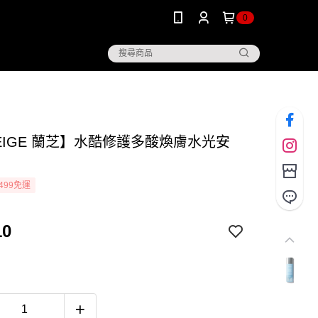
0
NEIGE 蘭芝】水酷修護多酸煥膚水光安
499免運
10