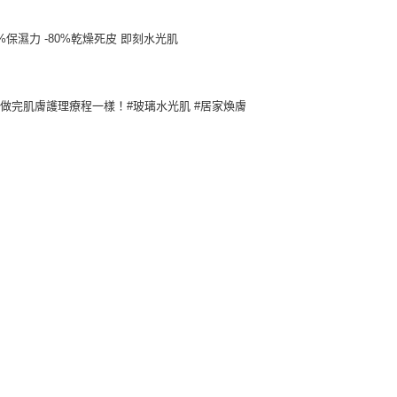
3%保濕力 -80%乾燥死皮 即刻水光肌
做完肌膚護理療程一樣！#玻璃水光肌 #居家煥膚