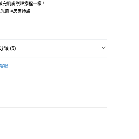
做完肌膚護理療程一樣！
水光肌 #居家煥膚
貨付款［需3-5個工作天不含預購商品］
0，滿NT$499(含以上)免運費
類 (5)
11取貨［需3-5個工作天不含預購商品］
0，滿NT$499(含以上)免運費
覽
❚ 專櫃彩妝/保養
LANEIGE 蘭芝
水酷修護系
客服
-3個工作天不含預購商品］
00，滿NT$799(含以上)免運費
養/彩妝
專櫃保養
臉部護理
精華/精萃/精華乳/精
養/彩妝
品牌
LANEIGE 蘭芝
牌
❚ LANEIGE 蘭芝
🏖️Summer Sale
8/7-8/9⚡專櫃🔸滿1650折150