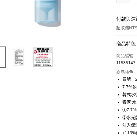
付款與運
超取滿NT$
付款方式
商品特色
icash Pay
商品編號
11535147
信用卡一
商品特色
超商取貨
貨號：2
7.7
LINE Pay
韓式水
Apple Pay
獨家 
①7.
街口支付
②水光能
悠遊付
注入保
+113
Google Pa