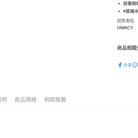
就像剛
#玻璃
運送方式
銷售重點
UNIKCY
7-11取
每筆NT$7
商品相關分
付款後7-
每筆NT$7
❚ 品牌總
分享
列
宅配［需2
每筆NT$1
❚ 專櫃保
華油
❚ 專櫃保
說明
商品規格
相關推薦
📣暢銷品
7/24-8/20