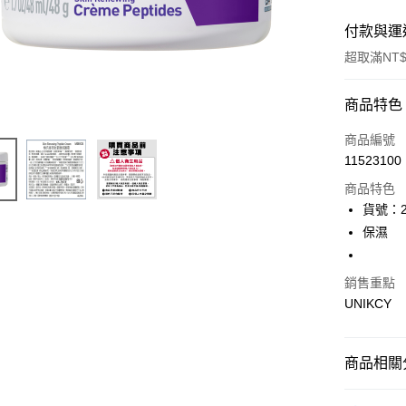
付款與運
超取滿NT$
付款方式
商品特色
icash Pay
商品編號
11523100
信用卡一
商品特色
超商取貨
貨號：2
保濕
LINE Pay
Apple Pay
銷售重點
UNIKCY
街口支付
悠遊付
商品相關分
Google Pa
❚ 品牌總