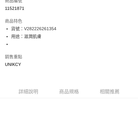
商品編號
信用卡一次付款
11521871
超商取貨付款
商品特色
LINE Pay
貨號：V282226261354
用途：滋潤肌膚
Apple Pay
街口支付
銷售重點
悠遊付
UNIKCY
Google Pay
運送方式
詳細說明
商品規格
相關推薦
7-11取貨付款［需3-5個工作天不含預購商品］
每筆NT$70，滿NT$499(含以上)免運費
付款後7-11取貨［需3-5個工作天不含預購商品］
每筆NT$70，滿NT$499(含以上)免運費
宅配［需2-3個工作天不含預購商品］