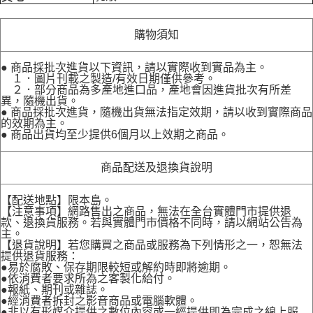
購物須知
● 商品採批次進貨以下資訊，請以實際收到實品為主。
１．圖片刊載之製造/有效日期僅供參考。
２．部分商品為多產地進口品，產地會因進貨批次有所差
異，隨機出貨。
● 商品採批次進貨，隨機出貨無法指定效期，請以收到實際商品
的效期為主。
● 商品出貨均至少提供6個月以上效期之商品。
商品配送及退換貨說明
【配送地點】限本島。
【注意事項】網路售出之商品，無法在全台實體門市提供退
款、退換貨服務。若與實體門市價格不同時，請以網站公告為
主。
【退貨說明】若您購買之商品或服務為下列情形之一，恕無法
提供退貨服務：
●易於腐敗、保存期限較短或解約時即將逾期。
●依消費者要求所為之客製化給付。
●報紙、期刊或雜誌。
●經消費者拆封之影音商品或電腦軟體。
●非以有形媒介提供之數位內容或一經提供即為完成之線上服