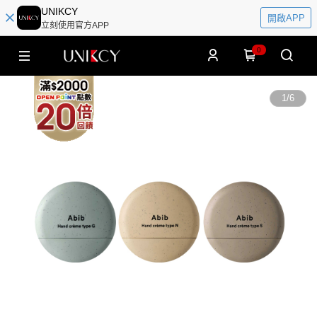
UNIKCY
開啟APP
立刻使用官方APP
0
1
/
6