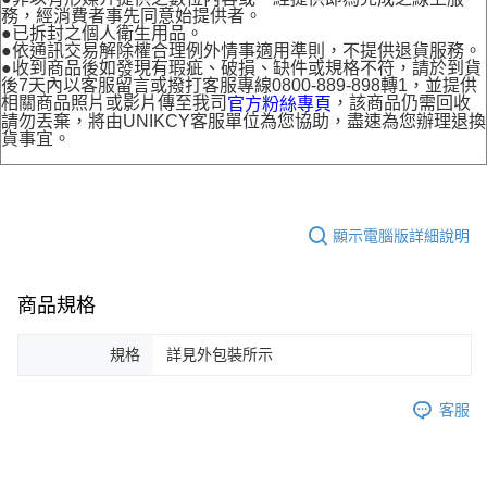
務，經消費者事先同意始提供者。
●已拆封之個人衛生用品。
●依通訊交易解除權合理例外情事適用準則，不提供退貨服務。
●收到商品後如發現有瑕疵、破損、缺件或規格不符，請於到貨
後7天內以客服留言或撥打客服專線0800-889-898轉1，並提供
相關商品照片或影片傳至我司
，該商品仍需回收
官方粉絲專頁
請勿丟棄，將由UNIKCY客服單位為您協助，盡速為您辦理退換
貨事宜。
顯示電腦版詳細說明
商品規格
規格
詳見外包裝所示
客服