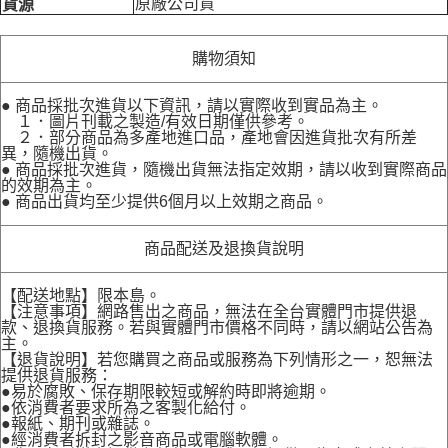
原廠公司貨
貨源
購物須知
● 商品採批次進貨以下資訊，請以實際收到實品為主。
１．圖片刊載之製造/有效日期僅供參考。
２．部分商品為多產地進口品，產地會因進貨批次有所差
異，隨機出貨。
● 商品採批次進貨，隨機出貨無法指定效期，請以收到實際商品
的效期為主。
● 商品出貨均至少提供6個月以上效期之商品。
商品配送及退換貨說明
【配送地點】限本島。
【注意事項】網路售出之商品，無法在全台實體門市提供退
款、退換貨服務。若與實體門市價格不同時，請以網站公告為
主。
【退貨說明】若您購買之商品或服務為下列情形之一，恕無法
提供退貨服務：
●易於腐敗、保存期限較短或解約時即將逾期。
●依消費者要求所為之客製化給付。
●報紙、期刊或雜誌。
●經消費者拆封之影音商品或電腦軟體。