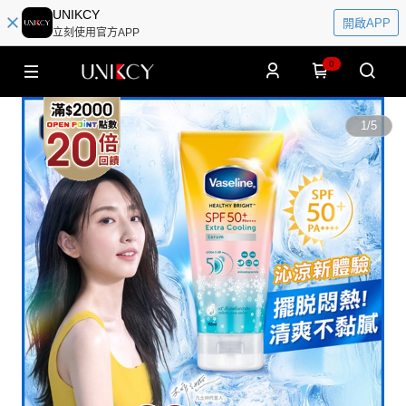
UNIKCY
開啟APP
立刻使用官方APP
0
1
/
5