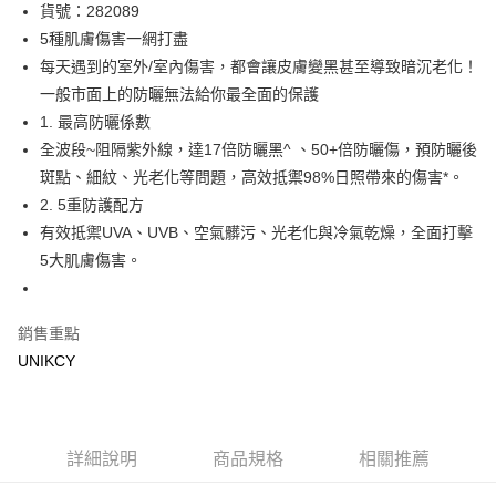
LINE Pay
貨號：282089
5種肌膚傷害一網打盡
Apple Pay
每天遇到的室外/室內傷害，都會讓皮膚變黑甚至導致暗沉老化！
街口支付
一般市面上的防曬無法給你最全面的保護
1. 最高防曬係數
悠遊付
全波段~阻隔紫外線，達17倍防曬黑^ 、50+倍防曬傷，預防曬後
Google Pay
斑點、細紋、光老化等問題，高效抵禦98%日照帶來的傷害*。
2. 5重防護配方
運送方式
有效抵禦UVA、UVB、空氣髒污、光老化與冷氣乾燥，全面打擊
7-11取貨付款［需3-5個工作天不含預購商品］
5大肌膚傷害。
每筆NT$70，滿NT$499(含以上)免運費
付款後7-11取貨［需3-5個工作天不含預購商品］
銷售重點
每筆NT$70，滿NT$499(含以上)免運費
UNIKCY
宅配［需2-3個工作天不含預購商品］
每筆NT$100，滿NT$799(含以上)免運費
詳細說明
商品規格
相關推薦