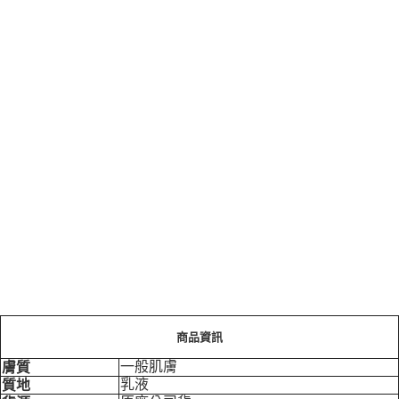
商品資訊
一般肌膚
膚質
乳液
質地