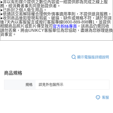
●非以有形媒介提供之數位內容或一經提供即為完成之線上服
務，經消費者事先同意始提供者。
●已拆封之個人衛生用品。
●依通訊交易解除權合理例外情事適用準則，不提供退貨服務。
●收到商品後如發現有瑕疵、破損、缺件或規格不符，請於到貨
後7天內以客服留言或撥打客服專線0800-889-898轉1，並提供
相關商品照片或影片傳至我司
，該商品仍需回收
官方粉絲專頁
請勿丟棄，將由UNIKCY客服單位為您協助，盡速為您辦理退換
貨事宜。
顯示電腦版詳細說明
商品規格
規格
詳見外包裝所示
客服