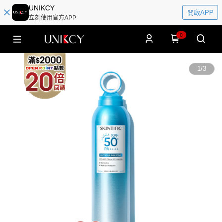
UNIKCY
開啟APP
立刻使用官方APP
0
1
/
3