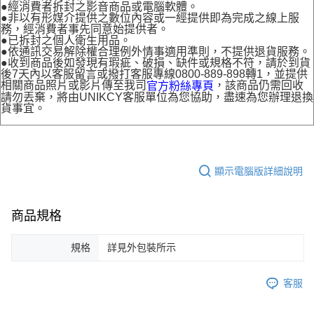
●經消費者拆封之影音商品或電腦軟體。
●非以有形媒介提供之數位內容或一經提供即為完成之線上服
務，經消費者事先同意始提供者。
●已拆封之個人衛生用品。
●依通訊交易解除權合理例外情事適用準則，不提供退貨服務。
●收到商品後如發現有瑕疵、破損、缺件或規格不符，請於到貨
後7天內以客服留言或撥打客服專線0800-889-898轉1，並提供
相關商品照片或影片傳至我司
，該商品仍需回收
官方粉絲專頁
請勿丟棄，將由UNIKCY客服單位為您協助，盡速為您辦理退換
貨事宜。
顯示電腦版詳細說明
商品規格
規格
詳見外包裝所示
客服