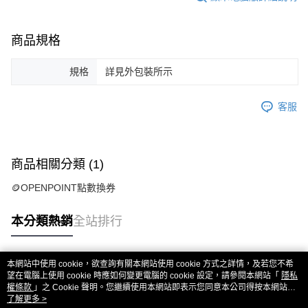
商品規格
規格
詳見外包裝所示
客服
商品相關分類 (1)
🪙OPENPOINT點數換券
本分類熱銷
全站排行
本網站中使用 cookie，欲查詢有關本網站使用 cookie 方式之詳情，及若您不希
熱門標籤
望在電腦上使用 cookie 時應如何變更電腦的 cookie 設定，請參閱本網站「
隱私
權條款
」之 Cookie 聲明。您繼續使用本網站即表示您同意本公司得按本網站使
用條款之 Cookie 聲明使用 cookie。
了解更多 >