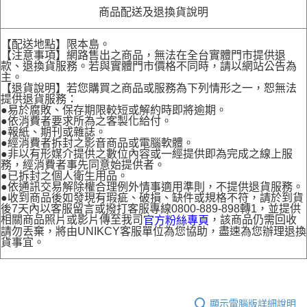
商品配送及退換貨說明
【配送地點】限本島。
【注意事項】網路售出之商品，無法在全台實體門市提供退
款、退換貨服務。若與實體門市價格不同時，請以網站公告為
主。
【退貨說明】若您購買之商品或服務為下列情形之一，恕無法
提供退貨服務：
●易於腐敗、保存期限較短或解約時即將逾期。
●依消費者要求所為之客製化給付。
●報紙、期刊或雜誌。
●經消費者拆封之影音商品或電腦軟體。
●非以有形媒介提供之數位內容或一經提供即為完成之線上服
務，經消費者事先同意始提供者。
●已拆封之個人衛生用品。
●依通訊交易解除權合理例外情事適用準則，不提供退貨服務。
●收到商品後如發現有瑕疵、破損、缺件或規格不符，請於到貨
後7天內以客服留言或撥打客服專線0800-889-898轉1，並提供
相關商品照片或影片傳至我司
，該商品仍需回收
官方粉絲專頁
請勿丟棄，將由UNIKCY客服單位為您協助，盡速為您辦理退換
貨事宜。
顯示電腦版詳細說明