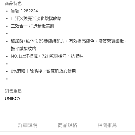
商品特色
LINE Pay
貨號：282224
止汗╳煥亮╳淡化皺摺紋路
Apple Pay
三效合一 打造精緻美肌
街口支付
玻尿酸+維他命B5養膚級配方，有效提亮膚色、膚質緊實細緻，
悠遊付
撫平皺褶紋路
Google Pay
NO.1止汗權威，72H乾爽控汗、抗異味
運送方式
0%酒精｜除毛後／敏感肌放心使用
7-11取貨付款［需3-5個工作天不含預購商品］
每筆NT$70，滿NT$499(含以上)免運費
銷售重點
付款後7-11取貨［需3-5個工作天不含預購商品］
UNIKCY
每筆NT$70，滿NT$499(含以上)免運費
宅配［需2-3個工作天不含預購商品］
詳細說明
商品規格
相關推薦
每筆NT$100，滿NT$799(含以上)免運費