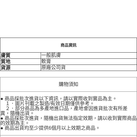
商品資訊
一般肌膚
膚質
軟膏
質地
原廠公司貨
貨源
購物須知
● 商品採批次進貨以下資訊，請以實際收到實品為主。
１．圖片刊載之製造/有效日期僅供參考。
２．部分商品為多產地進口品，產地會因進貨批次有所差
異，隨機出貨。
● 商品採批次進貨，隨機出貨無法指定效期，請以收到實際商品
的效期為主。
● 商品出貨均至少提供6個月以上效期之商品。