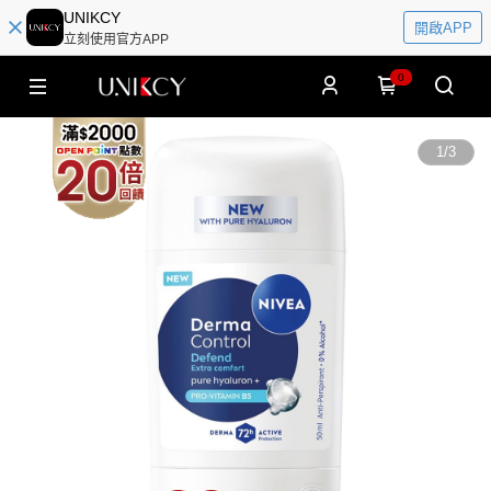
UNIKCY
開啟APP
立刻使用官方APP
0
1
/
3