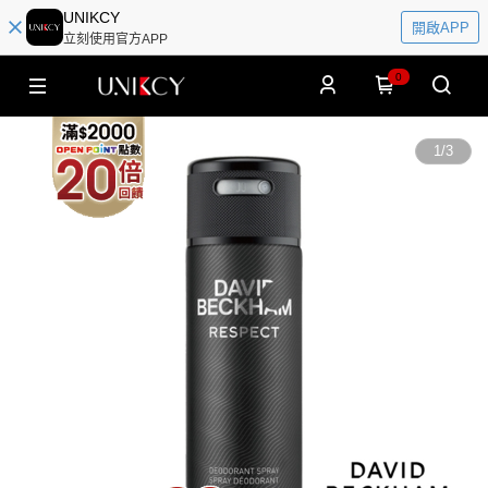
UNIKCY
開啟APP
立刻使用官方APP
0
1
/
3