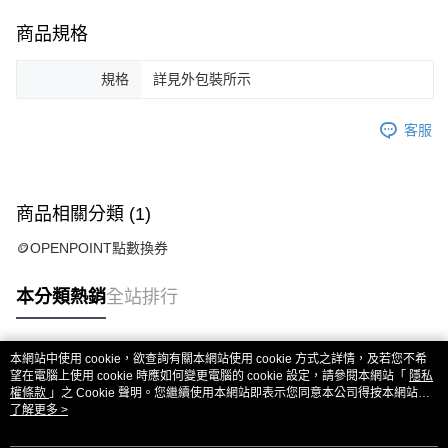
商品規格
規格
詳見外包裝所示
客服
商品相關分類 (1)
🪙OPENPOINT點數換券
本分類熱銷
全站排行
本網站中使用 cookie，欲查詢有關本網站使用 cookie 方式之詳情，及若您不希
熱門標籤
望在電腦上使用 cookie 時應如何變更電腦的 cookie 設定，請參閱本網站「
隱私
權條款
」之 Cookie 聲明。您繼續使用本網站即表示您同意本公司得按本網站使
用條款之 Cookie 聲明使用 cookie。
了解更多 >