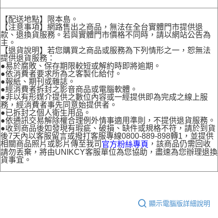
【配送地點】限本島。
【注意事項】網路售出之商品，無法在全台實體門市提供退
款、退換貨服務。若與實體門市價格不同時，請以網站公告為
主。
【退貨說明】若您購買之商品或服務為下列情形之一，恕無法
提供退貨服務：
●易於腐敗、保存期限較短或解約時即將逾期。
●依消費者要求所為之客製化給付。
●報紙、期刊或雜誌。
●經消費者拆封之影音商品或電腦軟體。
●非以有形媒介提供之數位內容或一經提供即為完成之線上服
務，經消費者事先同意始提供者。
●已拆封之個人衛生用品。
●依通訊交易解除權合理例外情事適用準則，不提供退貨服務。
●收到商品後如發現有瑕疵、破損、缺件或規格不符，請於到貨
後7天內以客服留言或撥打客服專線0800-889-898轉1，並提供
相關商品照片或影片傳至我司
，該商品仍需回收
官方粉絲專頁
請勿丟棄，將由UNIKCY客服單位為您協助，盡速為您辦理退換
貨事宜。
顯示電腦版詳細說明