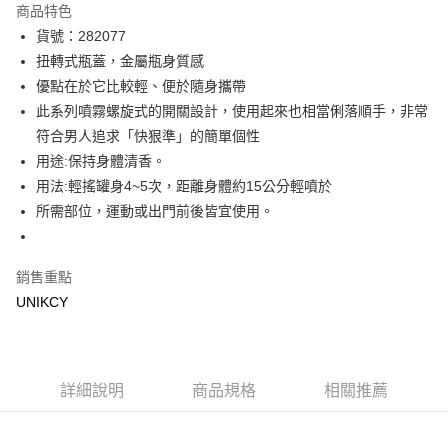
商品特色
LINE Pay
貨號：282077
扭轉式瓶蓋，金屬瓶身質感
Apple Pay
優點在於它比較輕、便於隨身攜帶
街口支付
此系列噴霧螺旋式的開關設計，使用起來也相當俐落順手，非常
符合男人追求「快狠準」的簡單個性
悠遊付
用途:保持身體清香。
Google Pay
用法:輕搖罐身4~5次，距離身體約15公分輕噴於
所需部位，運動或出門前後皆宜使用。
運送方式
7-11取貨付款［需3-5個工作天不含預購商品］
銷售重點
每筆NT$70，滿NT$499(含以上)免運費
UNIKCY
付款後7-11取貨［需3-5個工作天不含預購商品］
每筆NT$70，滿NT$499(含以上)免運費
宅配［需2-3個工作天不含預購商品］
詳細說明
商品規格
相關推薦
每筆NT$100，滿NT$799(含以上)免運費