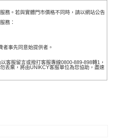
貨服務。若與實體門市價格不同時，請以網站公告
貨服務：
費者事先同意始提供者。
留言或撥打客服專線0800-889-898轉1，
勿丟棄，將由UNIKCY客服單位為您協助，盡速