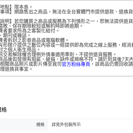
送地點】限本島。
意事項】網路售出之商品，無法在全台實體門市提供退款、退換
。
貨說明】若您購買之商品或服務為下列情形之一，恕無法提供退
腐敗、保存期限較短或解約時即將逾期。
費者要求所為之客製化給付。
、期刊或雜誌。
費者拆封之影音商品或電腦軟體。
有形媒介提供之數位內容或一經提供即為完成之線上服務，經消
封之個人衛生用品。
訊交易解除權合理例外情事適用準則，不提供退貨服務。
商品後如發現有瑕疵、破損、缺件或規格不符，請於到貨後7天內以客服
供相關商品照片或影片傳至我司
，該商品仍需回收請
官方粉絲專頁
辦理退換貨事宜。
規格
規格
詳見外包裝所示