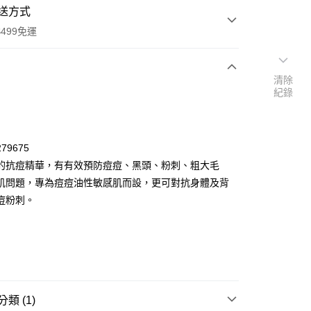
送方式
499免運
清除
紀錄
次付款
付款
79675
的抗痘精華，有有效預防痘痘、黑頭、粉刺、粗大毛
肌問題，專為痘痘油性敏感肌而設，更可對抗身體及背
痘粉刺。
y
類 (1)