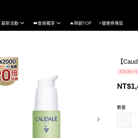
☄最新活動
👑會員獨享
🔥熱銷TOP
⚡優惠券專區
【Cau
超取滿NT$
NT$1,
數量