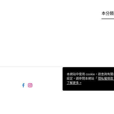
本分類
本網站中使用 cookie，欲查詢有關
設定，請參閱本網站「
隱私權條款
使用 cookie。
了解更多 >