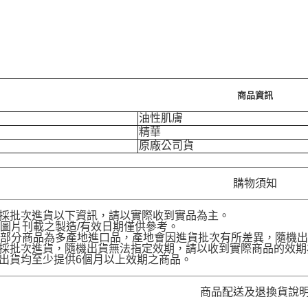
商品資訊
油性肌膚
精華
原廠公司貨
購物須知
品採批次進貨以下資訊，請以實際收到實品為主。
圖片刊載之製造/有效日期僅供參考。
部分商品為多產地進口品，產地會因進貨批次有所差異，隨機出
品採批次進貨，隨機出貨無法指定效期，請以收到實際商品的效期
品出貨均至少提供6個月以上效期之商品。
商品配送及退換貨說