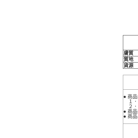
膚質
質地
貨源
● 商
１．
２．
● 商
● 商