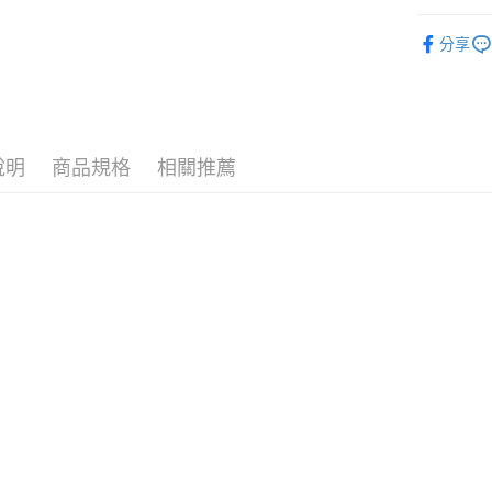
運送方式
🪙OPEN
分享
7-11取
每筆NT$7
付款後7-
每筆NT$7
說明
商品規格
相關推薦
宅配［需2
每筆NT$1