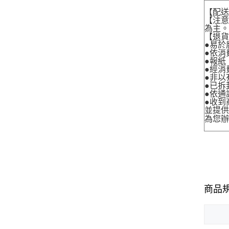
【配
【注
為主
【退
●易於
●依消
●報紙
●經消
●非以
●已拆
●依通
●收到
並提
為您
商品