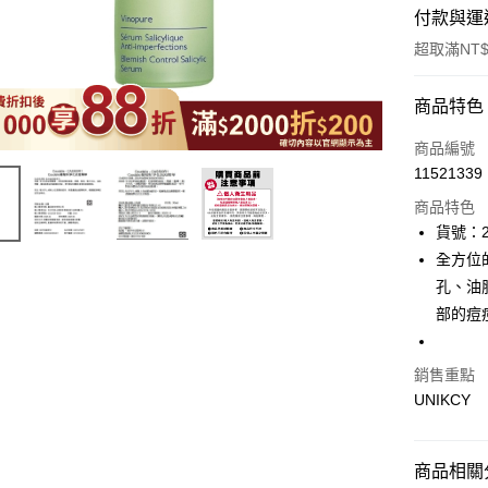
付款與運
超取滿NT$
付款方式
商品特色
icash Pay
商品編號
11521339
信用卡一
商品特色
超商取貨
貨號：2
全方位
LINE Pay
孔、油
Apple Pay
部的痘
街口支付
銷售重點
悠遊付
UNIKCY
Google Pa
商品相關分