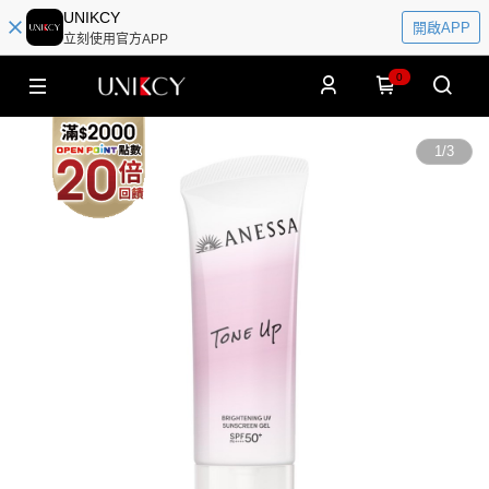
UNIKCY
開啟APP
立刻使用官方APP
0
1
/
3