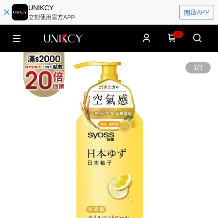
UNIKCY
開啟APP
立刻使用官方APP
0
1
/
3