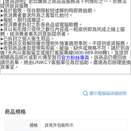
【退貨說明】若您購買之商品或服務為下列情形之一，恕無法
提供退貨服務：
●易於腐敗、保存期限較短或解約時即將逾期。
●依消費者要求所為之客製化給付。
●報紙、期刊或雜誌。
●經消費者拆封之影音商品或電腦軟體。
●非以有形媒介提供之數位內容或一經提供即為完成之線上服
務，經消費者事先同意始提供者。
●已拆封之個人衛生用品。
●依通訊交易解除權合理例外情事適用準則，不提供退貨服務。
●收到商品後如發現有瑕疵、破損、缺件或規格不符，請於到貨
後7天內以客服留言或撥打客服專線0800-889-898轉1，並提供
相關商品照片或影片傳至我司
，該商品仍需回收
官方粉絲專頁
請勿丟棄，將由UNIKCY客服單位為您協助，盡速為您辦理退換
貨事宜。
顯示電腦版詳細說明
商品規格
規格
詳見外包裝所示