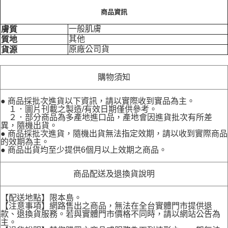
商品資訊
一般肌膚
膚質
其他
質地
原廠公司貨
貨源
購物須知
● 商品採批次進貨以下資訊，請以實際收到實品為主。
１．圖片刊載之製造/有效日期僅供參考。
２．部分商品為多產地進口品，產地會因進貨批次有所差
異，隨機出貨。
● 商品採批次進貨，隨機出貨無法指定效期，請以收到實際商品
的效期為主。
● 商品出貨均至少提供6個月以上效期之商品。
商品配送及退換貨說明
【配送地點】限本島。
【注意事項】網路售出之商品，無法在全台實體門市提供退
款、退換貨服務。若與實體門市價格不同時，請以網站公告為
主。