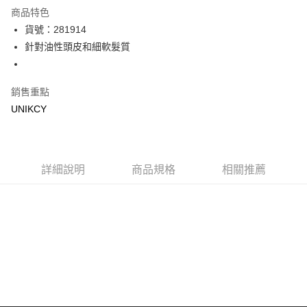
超商取貨付款
商品特色
LINE Pay
貨號：281914
針對油性頭皮和細軟髮質
Apple Pay
街口支付
銷售重點
悠遊付
UNIKCY
Google Pay
運送方式
詳細說明
商品規格
相關推薦
7-11取貨付款［需3-5個工作天不含預購商品］
每筆NT$70，滿NT$499(含以上)免運費
付款後7-11取貨［需3-5個工作天不含預購商品］
每筆NT$70，滿NT$499(含以上)免運費
宅配［需2-3個工作天不含預購商品］
每筆NT$100，滿NT$799(含以上)免運費