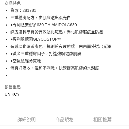
商品特色
LINE Pay
貨號：281781
三重穩膚配方，由肌底透出柔光白
Apple Pay
●專利肽安密多630 THIAMIDOL®630
街口支付
經皮膚科學實證有效淡化斑點，淨化肌膚瑕疵並防黑
●專利狙糖因GLYCOSTOP™
悠遊付
有感淡化暗黃膚色，揮別熬夜疲態感，由內而外透出光澤
Google Pay
●黃金三重穩膚因子，打造強韌健康肌膚
●空氣感輕薄質地
運送方式
清爽好吸收、溫和不刺激，快速提高肌膚的水潤度
7-11取貨付款［需3-5個工作天不含預購商品］
每筆NT$70，滿NT$499(含以上)免運費
銷售重點
付款後7-11取貨［需3-5個工作天不含預購商品］
UNIKCY
每筆NT$70，滿NT$499(含以上)免運費
宅配［需2-3個工作天不含預購商品］
詳細說明
商品規格
相關推薦
每筆NT$100，滿NT$799(含以上)免運費