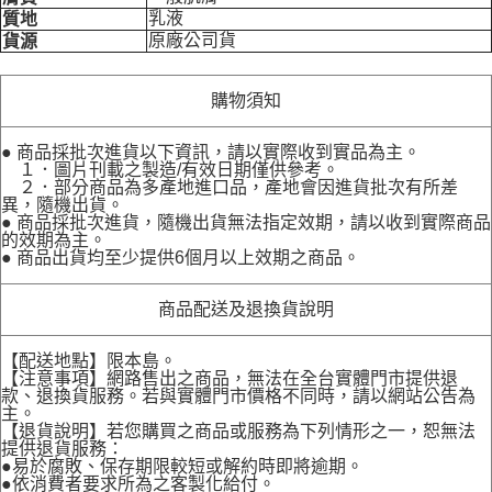
乳液
質地
原廠公司貨
貨源
購物須知
● 商品採批次進貨以下資訊，請以實際收到實品為主。
１．圖片刊載之製造/有效日期僅供參考。
２．部分商品為多產地進口品，產地會因進貨批次有所差
異，隨機出貨。
● 商品採批次進貨，隨機出貨無法指定效期，請以收到實際商品
的效期為主。
● 商品出貨均至少提供6個月以上效期之商品。
商品配送及退換貨說明
【配送地點】限本島。
【注意事項】網路售出之商品，無法在全台實體門市提供退
款、退換貨服務。若與實體門市價格不同時，請以網站公告為
主。
【退貨說明】若您購買之商品或服務為下列情形之一，恕無法
提供退貨服務：
●易於腐敗、保存期限較短或解約時即將逾期。
●依消費者要求所為之客製化給付。