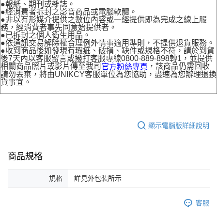
●報紙、期刊或雜誌。
●經消費者拆封之影音商品或電腦軟體。
●非以有形媒介提供之數位內容或一經提供即為完成之線上服
務，經消費者事先同意始提供者。
●已拆封之個人衛生用品。
●依通訊交易解除權合理例外情事適用準則，不提供退貨服務。
●收到商品後如發現有瑕疵、破損、缺件或規格不符，請於到貨
後7天內以客服留言或撥打客服專線0800-889-898轉1，並提供
相關商品照片或影片傳至我司
，該商品仍需回收
官方粉絲專頁
請勿丟棄，將由UNIKCY客服單位為您協助，盡速為您辦理退換
貨事宜。
顯示電腦版詳細說明
商品規格
規格
詳見外包裝所示
客服