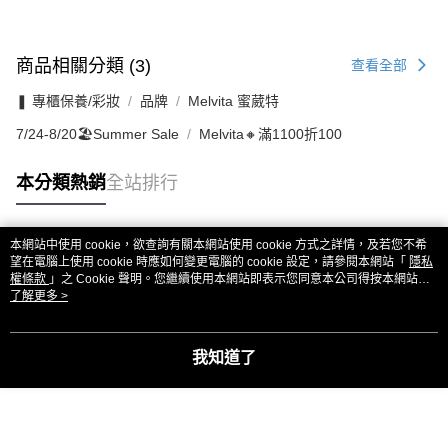
商品相關分類 (3)
查看全部
❚ 專櫃保養/彩妝
品牌
Melvita 蜜葳特
7/24-8/20🏖️Summer Sale
Melvita🔸滿1100折100
本分類熱銷
全站排行
本網站中使用 cookie，欲查詢有關本網站使用 cookie 方式之詳情，及若您不希
熱門標籤
望在電腦上使用 cookie 時應如何變更電腦的 cookie 設定，請參閱本網站「
隱私
權條款
」之 Cookie 聲明。您繼續使用本網站即表示您同意本公司得按本網站使
用條款之 Cookie 聲明使用 cookie。
了解更多 >
我知道了