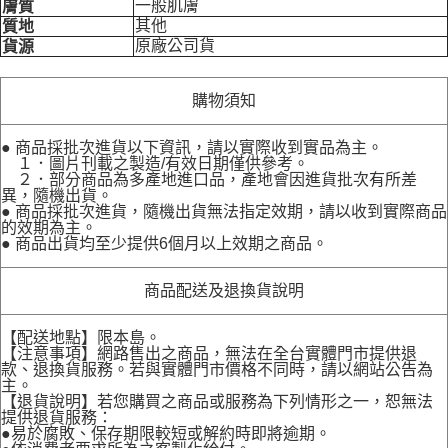
一般肌膚
膚質
其他
質地
原廠公司貨
貨源
購物須知
● 商品採批次進貨以下資訊，請以實際收到實品為主。
１．圖片刊載之製造/有效日期僅供參考。
２．部分商品為多產地進口品，產地會因進貨批次有所差
異，隨機出貨。
● 商品採批次進貨，隨機出貨無法指定效期，請以收到實際商品
的效期為主。
● 商品出貨均至少提供6個月以上效期之商品。
商品配送及退換貨說明
【配送地點】限本島。
【注意事項】網路售出之商品，無法在全台實體門市提供退
款、退換貨服務。若與實體門市價格不同時，請以網站公告為
主。
【退貨說明】若您購買之商品或服務為下列情形之一，恕無法
提供退貨服務：
●易於腐敗、保存期限較短或解約時即將逾期。