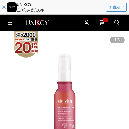
UNIKCY
開啟APP
立刻使用官方APP
0
1
/
3