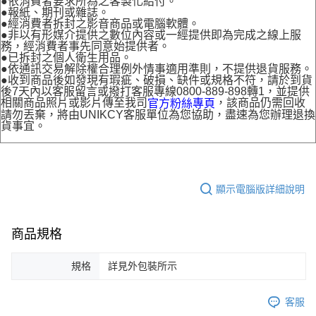
●依消費者要求所為之客製化給付。
●報紙、期刊或雜誌。
●經消費者拆封之影音商品或電腦軟體。
●非以有形媒介提供之數位內容或一經提供即為完成之線上服
務，經消費者事先同意始提供者。
●已拆封之個人衛生用品。
●依通訊交易解除權合理例外情事適用準則，不提供退貨服務。
●收到商品後如發現有瑕疵、破損、缺件或規格不符，請於到貨
後7天內以客服留言或撥打客服專線0800-889-898轉1，並提供
相關商品照片或影片傳至我司
，該商品仍需回收
官方粉絲專頁
請勿丟棄，將由UNIKCY客服單位為您協助，盡速為您辦理退換
貨事宜。
顯示電腦版詳細說明
商品規格
規格
詳見外包裝所示
客服