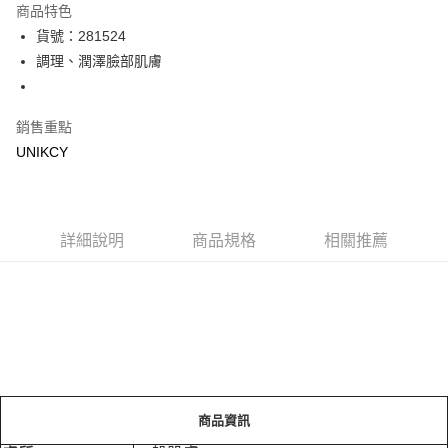
商品特色
LINE Pay
貨號：281524
調理、潤澤臉部肌膚
Apple Pay
街口支付
銷售重點
悠遊付
UNIKCY
Google Pay
運送方式
詳細說明
商品規格
相關推薦
7-11取貨付款［需3-5個工作天不含預購商品］
每筆NT$70，滿NT$499(含以上)免運費
付款後7-11取貨［需3-5個工作天不含預購商品］
每筆NT$70，滿NT$499(含以上)免運費
宅配［需2-3個工作天不含預購商品］
每筆NT$100，滿NT$799(含以上)免運費
商品資訊