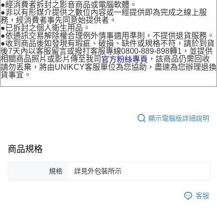
●經消費者拆封之影音商品或電腦軟體。
●非以有形媒介提供之數位內容或一經提供即為完成之線上服
務，經消費者事先同意始提供者。
●已拆封之個人衛生用品。
●依通訊交易解除權合理例外情事適用準則，不提供退貨服務。
●收到商品後如發現有瑕疵、破損、缺件或規格不符，請於到貨
後7天內以客服留言或撥打客服專線0800-889-898轉1，並提供
相關商品照片或影片傳至我司
，該商品仍需回收
官方粉絲專頁
請勿丟棄，將由UNIKCY客服單位為您協助，盡速為您辦理退換
貨事宜。
顯示電腦版詳細說明
商品規格
規格
詳見外包裝所示
客服