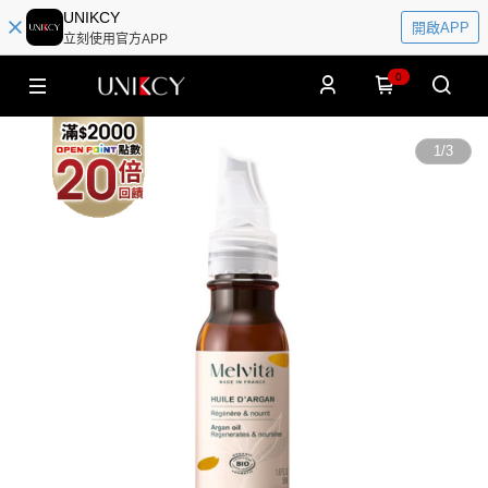
UNIKCY
開啟APP
立刻使用官方APP
0
1
/
3