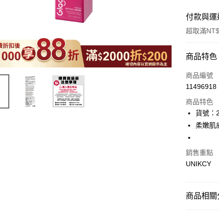
付款與運
超取滿NT$
付款方式
商品特色
icash Pay
商品編號
11496918
信用卡一
商品特色
超商取貨
貨號：2
柔嫩肌
LINE Pay
Apple Pay
銷售重點
UNIKCY
街口支付
悠遊付
商品相關分
Google Pa
🪙OPEN