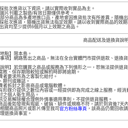
品採批次進貨以下資訊，請以實際收到實品為主。
圖片刊載之製造/有效日期僅供參考。
部分商品為多產地進口品，產地會因進貨批次有所差異，隨機出
品採批次進貨，隨機出貨無法指定效期，請以收到實際商品的效期
品出貨均至少提供6個月以上效期之商品。
商品配送及退換貨說
送地點】限本島。
意事項】網路售出之商品，無法在全台實體門市提供退款、退換
。
貨說明】若您購買之商品或服務為下列情形之一，恕無法提供退
腐敗、保存期限較短或解約時即將逾期。
費者要求所為之客製化給付。
、期刊或雜誌。
費者拆封之影音商品或電腦軟體。
有形媒介提供之數位內容或一經提供即為完成之線上服務，經消
封之個人衛生用品。
訊交易解除權合理例外情事適用準則，不提供退貨服務。
商品後如發現有瑕疵、破損、缺件或規格不符，請於到貨後7天內以客服
供相關商品照片或影片傳至我司
，該商品仍需回收請
官方粉絲專頁
辦理退換貨事宜。