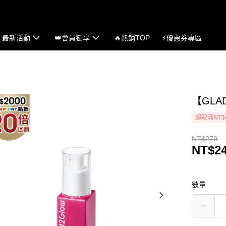
☄最新活動
👑會員獨享
🔥熱銷TOP
⚡優惠券專區
【GLA
超取滿NT$
NT$279
NT$2
數量