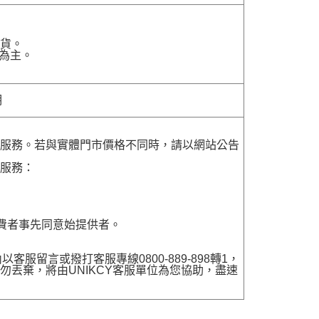
貨。
為主。
明
貨服務。若與實體門市價格不同時，請以網站公告
貨服務：
費者事先同意始提供者。
留言或撥打客服專線0800-889-898轉1，
勿丟棄，將由UNIKCY客服單位為您協助，盡速