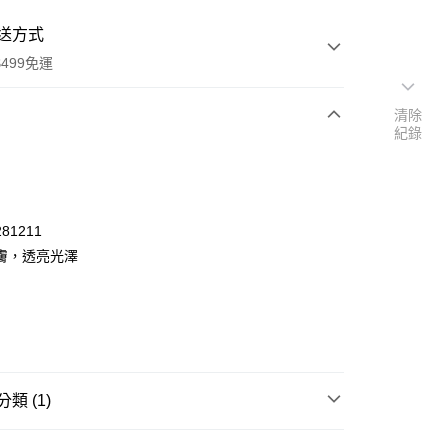
送方式
499免運
清除
紀錄
次付款
付款
81211
膚，透亮光澤
類 (1)
y
POINT點數換券