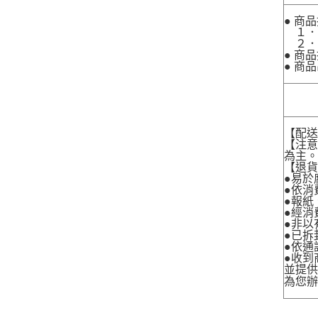
● 商
１．
２．
● 商
● 商
【配
【注
為主
【退
●易於
●依消
●報紙
●經消
●非以
●已拆
●依通
●收到
並提
為您