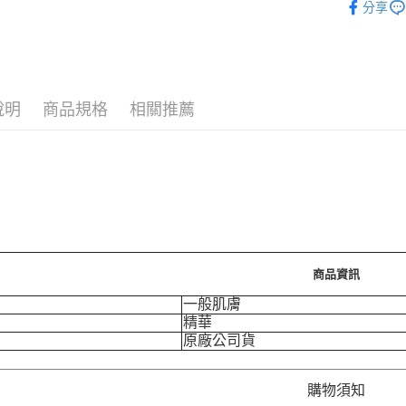
分享
運送方式
7-11取
每筆NT$7
說明
商品規格
相關推薦
付款後7-
每筆NT$7
宅配［需2
每筆NT$1
商品資訊
一般肌膚
精華
原廠公司貨
購物須知