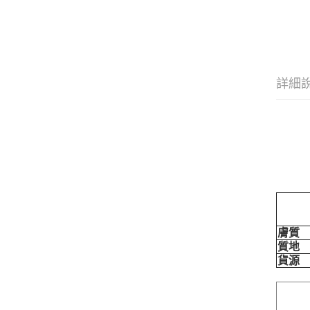
詳細
膚質
質地
貨源