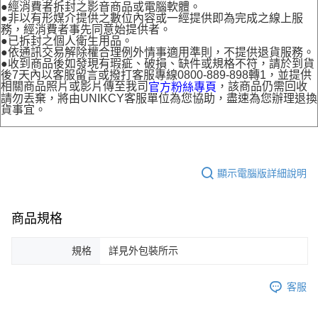
●經消費者拆封之影音商品或電腦軟體。
●非以有形媒介提供之數位內容或一經提供即為完成之線上服
務，經消費者事先同意始提供者。
●已拆封之個人衛生用品。
●依通訊交易解除權合理例外情事適用準則，不提供退貨服務。
●收到商品後如發現有瑕疵、破損、缺件或規格不符，請於到貨
後7天內以客服留言或撥打客服專線0800-889-898轉1，並提供
相關商品照片或影片傳至我司
，該商品仍需回收
官方粉絲專頁
請勿丟棄，將由UNIKCY客服單位為您協助，盡速為您辦理退換
貨事宜。
顯示電腦版詳細說明
商品規格
規格
詳見外包裝所示
客服