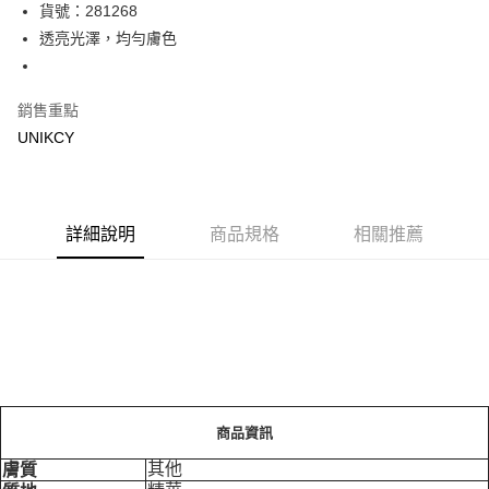
LINE Pay
貨號：281268
透亮光澤，均勻膚色
Apple Pay
街口支付
銷售重點
悠遊付
UNIKCY
Google Pay
運送方式
詳細說明
商品規格
相關推薦
7-11取貨付款［需3-5個工作天不含預購商品］
每筆NT$70，滿NT$499(含以上)免運費
付款後7-11取貨［需3-5個工作天不含預購商品］
每筆NT$70，滿NT$499(含以上)免運費
宅配［需2-3個工作天不含預購商品］
每筆NT$100，滿NT$799(含以上)免運費
商品資訊
其他
膚質