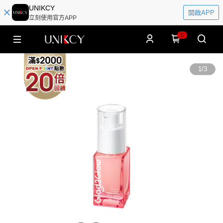
UNIKCY
開啟APP
立刻使用官方APP
0
1
/
3