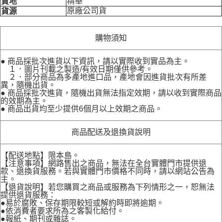
精華
質地
原廠公司貨
貨源
購物須知
● 商品採批次進貨以下資訊，請以實際收到實品為主。
１．圖片刊載之製造/有效日期僅供參考。
２．部分商品為多產地進口品，產地會因進貨批次有所差
異，隨機出貨。
● 商品採批次進貨，隨機出貨無法指定效期，請以收到實際商品
的效期為主。
● 商品出貨均至少提供6個月以上效期之商品。
商品配送及退換貨說明
【配送地點】限本島。
【注意事項】網路售出之商品，無法在全台實體門市提供退
款、退換貨服務。若與實體門市價格不同時，請以網站公告為
主。
【退貨說明】若您購買之商品或服務為下列情形之一，恕無法
提供退貨服務：
●易於腐敗、保存期限較短或解約時即將逾期。
●依消費者要求所為之客製化給付。
●報紙、期刊或雜誌。