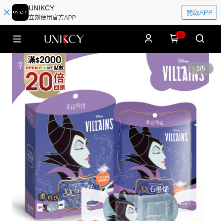
UNIKCY
開啟APP
立刻使用官方APP
0
1
/
5