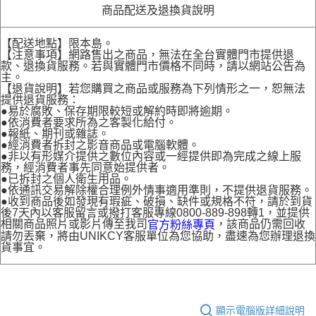
商品配送及退換貨說明
【配送地點】限本島。
【注意事項】網路售出之商品，無法在全台實體門市提供退
款、退換貨服務。若與實體門市價格不同時，請以網站公告為
主。
【退貨說明】若您購買之商品或服務為下列情形之一，恕無法
提供退貨服務：
●易於腐敗、保存期限較短或解約時即將逾期。
●依消費者要求所為之客製化給付。
●報紙、期刊或雜誌。
●經消費者拆封之影音商品或電腦軟體。
●非以有形媒介提供之數位內容或一經提供即為完成之線上服
務，經消費者事先同意始提供者。
●已拆封之個人衛生用品。
●依通訊交易解除權合理例外情事適用準則，不提供退貨服務。
●收到商品後如發現有瑕疵、破損、缺件或規格不符，請於到貨
後7天內以客服留言或撥打客服專線0800-889-898轉1，並提供
相關商品照片或影片傳至我司
，該商品仍需回收
官方粉絲專頁
請勿丟棄，將由UNIKCY客服單位為您協助，盡速為您辦理退換
貨事宜。
顯示電腦版詳細說明