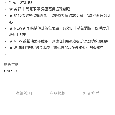
LINE Pay
貨號：273153
★ 美舒律 蒸氣眼罩 濃密蒸氣循環雙眼
Apple Pay
★ 約40˚C濃密溫熱蒸氣，溫熱感持續約20分鐘! 深層舒緩疲勞身
街口支付
心
★ NEW 新型結構設計蒸氣眼罩，有效防止蒸氣消散，保暖度升
悠遊付
級約1.5倍!
Google Pay
★ NEW 蓬鬆棉柔不織布，無論任何姿勢都能完美舒適包覆眼周!
★ 清甜純粹的初戀金木犀，讓心情沉浸在高雅柔和的香氛中
運送方式
7-11取貨付款［需3-5個工作天不含預購商品］
銷售重點
每筆NT$70，滿NT$499(含以上)免運費
UNIKCY
付款後7-11取貨［需3-5個工作天不含預購商品］
每筆NT$70，滿NT$499(含以上)免運費
宅配［需2-3個工作天不含預購商品］
詳細說明
商品規格
相關推薦
每筆NT$100，滿NT$799(含以上)免運費