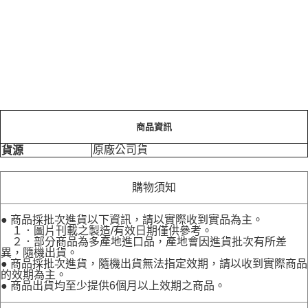
商品資訊
原廠公司貨
貨源
購物須知
● 商品採批次進貨以下資訊，請以實際收到實品為主。
１．圖片刊載之製造/有效日期僅供參考。
２．部分商品為多產地進口品，產地會因進貨批次有所差
異，隨機出貨。
● 商品採批次進貨，隨機出貨無法指定效期，請以收到實際商品
的效期為主。
● 商品出貨均至少提供6個月以上效期之商品。