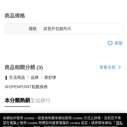
商品規格
規格
詳見外包裝所示
客服
商品相關分類 (3)
查看全部
❚ 生活用品
品牌
美舒律
🪙OPENPOINT點數換券
本分類熱銷
全站排行
本網站中使用 cookie，欲查詢有關本網站使用 cookie 方式之詳情，及若您不希
熱門標籤
望在電腦上使用 cookie 時應如何變更電腦的 cookie 設定，請參閱本網站「
隱私