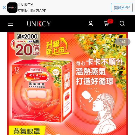
UNIKCY
開啟APP
立刻使用官方APP
0
1
/
4