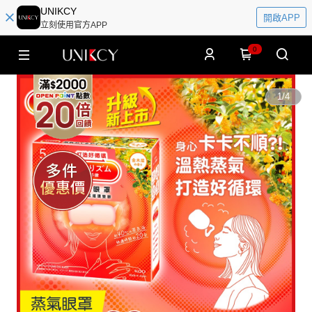
UNIKCY
開啟APP
立刻使用官方APP
0
1
/
4