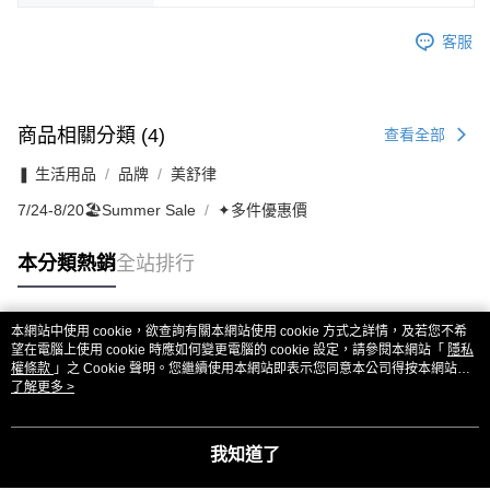
客服
商品相關分類 (4)
查看全部
❚ 生活用品
品牌
美舒律
7/24-8/20🏖️Summer Sale
✦多件優惠價
本分類熱銷
全站排行
本網站中使用 cookie，欲查詢有關本網站使用 cookie 方式之詳情，及若您不希
熱門標籤
望在電腦上使用 cookie 時應如何變更電腦的 cookie 設定，請參閱本網站「
隱私
權條款
」之 Cookie 聲明。您繼續使用本網站即表示您同意本公司得按本網站使
用條款之 Cookie 聲明使用 cookie。
了解更多 >
我知道了