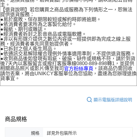
主。
【退貨說明】若您購買之商品或服務為下列情形之一，恕無法
提供退貨服務：
●易於腐敗、保存期限較短或解約時即將逾期。
●依消費者要求所為之客製化給付。
●報紙、期刊或雜誌。
●經消費者拆封之影音商品或電腦軟體。
●非以有形媒介提供之數位內容或一經提供即為完成之線上服
務，經消費者事先同意始提供者。
●已拆封之個人衛生用品。
●依通訊交易解除權合理例外情事適用準則，不提供退貨服務。
●收到商品後如發現有瑕疵、破損、缺件或規格不符，請於到貨
後7天內以客服留言或撥打客服專線0800-889-898轉1，並提供
相關商品照片或影片傳至我司
，該商品仍需回收
官方粉絲專頁
請勿丟棄，將由UNIKCY客服單位為您協助，盡速為您辦理退換
貨事宜。
顯示電腦版詳細說明
商品規格
規格
詳見外包裝所示