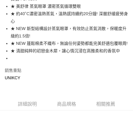
★ 美舒律 蒸氣眼罩 濃密蒸氣循環雙眼
Apple Pay
★ 約40˚C濃密溫熱蒸氣，溫熱感持續約20分鐘! 深層舒緩疲勞身
街口支付
心
★ NEW 新型結構設計蒸氣眼罩，有效防止蒸氣消散，保暖度升
悠遊付
級約1.5倍!
Google Pay
★ NEW 蓬鬆棉柔不織布，無論任何姿勢都能完美舒適包覆眼周!
★ 清甜純粹的初戀金木犀，讓心情沉浸在高雅柔和的香氛中
運送方式
7-11取貨付款［需3-5個工作天不含預購商品］
銷售重點
每筆NT$70，滿NT$499(含以上)免運費
UNIKCY
付款後7-11取貨［需3-5個工作天不含預購商品］
每筆NT$70，滿NT$499(含以上)免運費
宅配［需2-3個工作天不含預購商品］
詳細說明
商品規格
相關推薦
每筆NT$100，滿NT$799(含以上)免運費