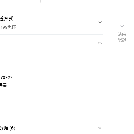
送方式
499免運
清除
紀錄
次付款
付款
79927
包裝
類 (6)
y