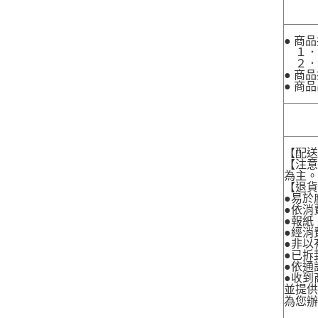
● 商
１．
２．
● 商
● 商
【配
【注
為主
【退
●易於
●依消
●報紙
●經消
●非以
●已拆
●依通
●收到
並提
為您