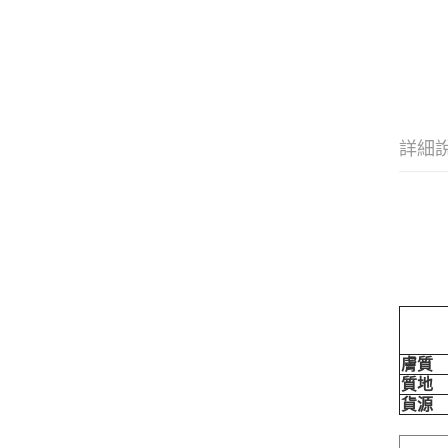
詳細
膚質
質地
貨源