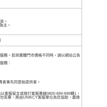
貨。
為主。
明
貨服務。若與實體門市價格不同時，請以網站公告
貨服務：
費者事先同意始提供者。
留言或撥打客服專線0800-889-898轉1，
勿丟棄，將由UNIKCY客服單位為您協助，盡速