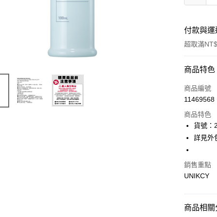
付款與運
超取滿NT$
付款方式
商品特色
icash Pay
商品編號
11469568
信用卡一
商品特色
超商取貨
貨號：2
詳見外
LINE Pay
Apple Pay
銷售重點
UNIKCY
街口支付
悠遊付
商品相關分
Google Pa