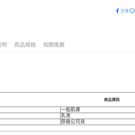
❚ 品牌總
分享
❚ 專櫃保
運送方式
❚ 專櫃保
7-11取
⚡新品上市
每筆NT$7
說明
商品規格
相關推薦
7/24-8/20
付款後7-
每筆NT$7
7/24-8/20
宅配［需2
每筆NT$1
商品資訊
一般肌膚
乳液
原廠公司貨