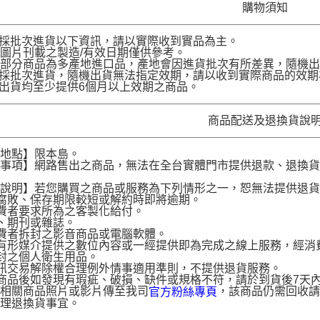
購物須知
品採批次進貨以下資訊，請以實際收到實品為主。
圖片刊載之製造/有效日期僅供參考。
部分商品為多產地進口品，產地會因進貨批次有所差異，隨機出
品採批次進貨，隨機出貨無法指定效期，請以收到實際商品的效期
品出貨均至少提供6個月以上效期之商品。
商品配送及退換貨說
送地點】限本島。
意事項】網路售出之商品，無法在全台實體門市提供退款、退換
。
貨說明】若您購買之商品或服務為下列情形之一，恕無法提供退
腐敗、保存期限較短或解約時即將逾期。
費者要求所為之客製化給付。
、期刊或雜誌。
費者拆封之影音商品或電腦軟體。
有形媒介提供之數位內容或一經提供即為完成之線上服務，經消
封之個人衛生用品。
訊交易解除權合理例外情事適用準則，不提供退貨服務。
商品後如發現有瑕疵、破損、缺件或規格不符，請於到貨後7天內以客服
供相關商品照片或影片傳至我司
，該商品仍需回收請
官方粉絲專頁
辦理退換貨事宜。