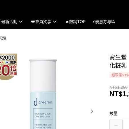
☄最新活動
👑會員獨享
🔥熱銷TOP
⚡優惠券專區
感話題
資生堂【
化粧乳
超取滿NT$
NT$1,250
NT$1,
數量