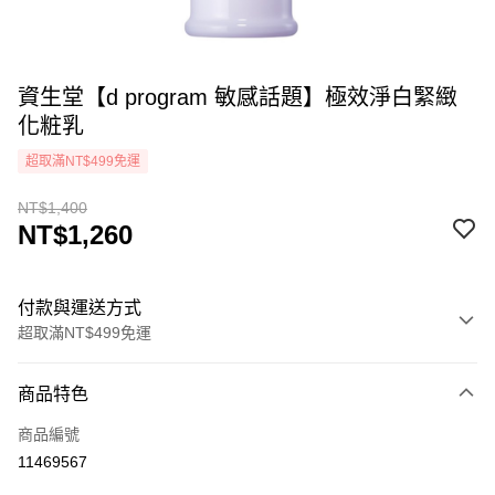
資生堂【d program 敏感話題】極效淨白緊緻
化粧乳
超取滿NT$499免運
NT$1,400
NT$1,260
付款與運送方式
超取滿NT$499免運
付款方式
商品特色
icash Pay
商品編號
信用卡一次付款
11469567
超商取貨付款