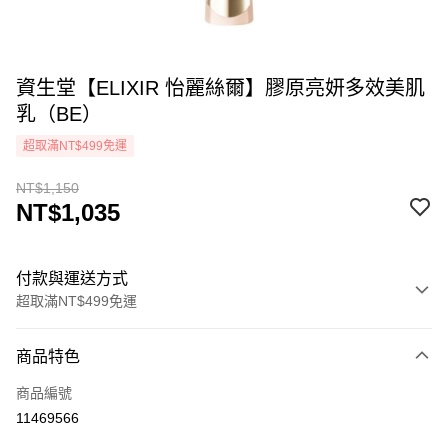
資生堂【ELIXIR 怡麗絲爾】膠原亮妍多效美肌
乳（BE）
超取滿NT$499免運
NT$1,150
NT$1,035
付款與運送方式
超取滿NT$499免運
付款方式
商品特色
icash Pay
商品編號
信用卡一次付款
11469566
超商取貨付款