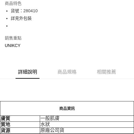
商品特色
LINE Pay
貨號：280410
詳見外包裝
Apple Pay
街口支付
銷售重點
悠遊付
UNIKCY
Google Pay
運送方式
詳細說明
商品規格
相關推薦
7-11取貨付款［需3-5個工作天不含預購商品］
每筆NT$70，滿NT$499(含以上)免運費
付款後7-11取貨［需3-5個工作天不含預購商品］
每筆NT$70，滿NT$499(含以上)免運費
商品資訊
宅配［需2-3個工作天不含預購商品］
一般肌膚
膚質
水狀
質地
每筆NT$100，滿NT$799(含以上)免運費
原廠公司貨
貨源