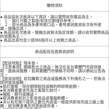
購物須知
● 商品採批次進貨以下資訊，請以實際收到實品為主。
１．圖片刊載之製造/有效日期僅供參考。
２．部分商品為多產地進口品，產地會因進貨批次有所差
異，隨機出貨。
● 商品採批次進貨，隨機出貨無法指定效期，請以收到實際商品
的效期為主。
● 商品出貨均至少提供6個月以上效期之商品。
商品配送及退換貨說明
【配送地點】限本島。
【注意事項】網路售出之商品，無法在全台實體門市提供退
款、退換貨服務。若與實體門市價格不同時，請以網站公告為
主。
【退貨說明】若您購買之商品或服務為下列情形之一，恕無法
提供退貨服務：
●易於腐敗、保存期限較短或解約時即將逾期。
●依消費者要求所為之客製化給付。
●報紙、期刊或雜誌。
●經消費者拆封之影音商品或電腦軟體。
●非以有形媒介提供之數位內容或一經提供即為完成之線上服
務，經消費者事先同意始提供者。