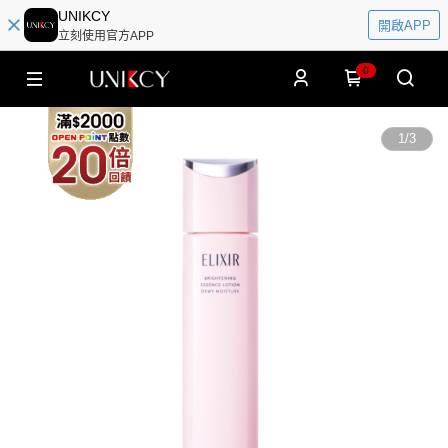
UNIKCY
開啟APP
立刻使用官方APP
0
1
/
3