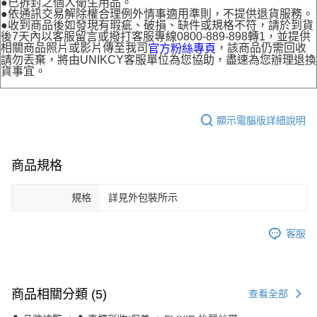
●已拆封之個人衛生用品。
●依通訊交易解除權合理例外情事適用準則，不提供退貨服務。
●收到商品後如發現有瑕疵、破損、缺件或規格不符，請於到貨
後7天內以客服留言或撥打客服專線0800-889-898轉1，並提供
相關商品照片或影片傳至我司
，該商品仍需回收
官方粉絲專頁
請勿丟棄，將由UNIKCY客服單位為您協助，盡速為您辦理退換
貨事宜。
顯示電腦版詳細說明
商品規格
規格
詳見外包裝所示
客服
商品相關分類 (5)
查看全部