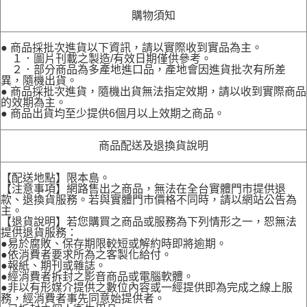
購物須知
● 商品採批次進貨以下資訊，請以實際收到實品為主。
１．圖片刊載之製造/有效日期僅供參考。
２．部分商品為多產地進口品，產地會因進貨批次有所差
異，隨機出貨。
● 商品採批次進貨，隨機出貨無法指定效期，請以收到實際商品
的效期為主。
● 商品出貨均至少提供6個月以上效期之商品。
商品配送及退換貨說明
【配送地點】限本島。
【注意事項】網路售出之商品，無法在全台實體門市提供退
款、退換貨服務。若與實體門市價格不同時，請以網站公告為
主。
【退貨說明】若您購買之商品或服務為下列情形之一，恕無法
提供退貨服務：
●易於腐敗、保存期限較短或解約時即將逾期。
●依消費者要求所為之客製化給付。
●報紙、期刊或雜誌。
●經消費者拆封之影音商品或電腦軟體。
●非以有形媒介提供之數位內容或一經提供即為完成之線上服
務，經消費者事先同意始提供者。