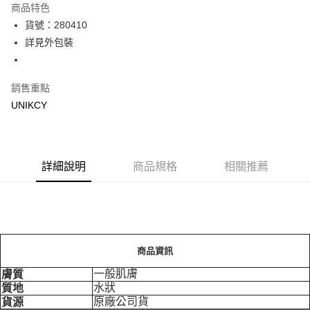
商品特色
LINE Pay
貨號：280410
詳見外包裝
Apple Pay
街口支付
銷售重點
悠遊付
UNIKCY
Google Pay
運送方式
詳細說明
商品規格
相關推薦
7-11取貨付款［需3-5個工作天不含預購商品］
每筆NT$70，滿NT$499(含以上)免運費
付款後7-11取貨［需3-5個工作天不含預購商品］
每筆NT$70，滿NT$499(含以上)免運費
商品資訊
宅配［需2-3個工作天不含預購商品］
一般肌膚
膚質
水狀
質地
每筆NT$100，滿NT$799(含以上)免運費
原廠公司貨
貨源