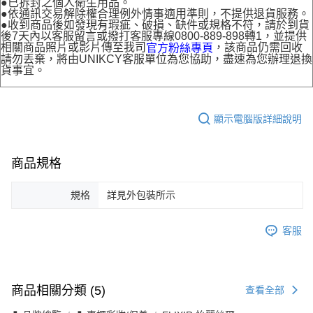
●已拆封之個人衛生用品。
●依通訊交易解除權合理例外情事適用準則，不提供退貨服務。
●收到商品後如發現有瑕疵、破損、缺件或規格不符，請於到貨
後7天內以客服留言或撥打客服專線0800-889-898轉1，並提供
相關商品照片或影片傳至我司
，該商品仍需回收
官方粉絲專頁
請勿丟棄，將由UNIKCY客服單位為您協助，盡速為您辦理退換
貨事宜。
顯示電腦版詳細說明
商品規格
規格
詳見外包裝所示
客服
商品相關分類 (5)
查看全部