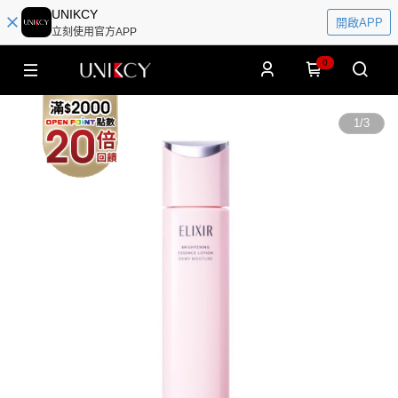
UNIKCY
開啟APP
立刻使用官方APP
0
1
/
3