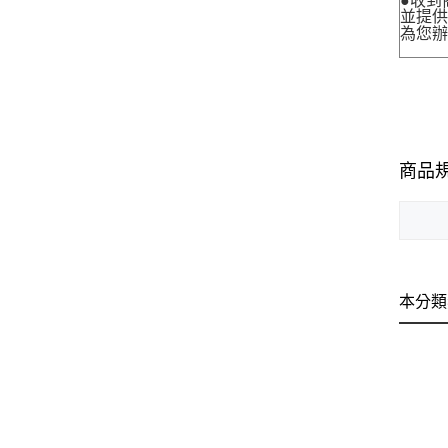
●收到
並提
為您
商品
本分類