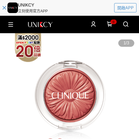
UNIKCY
開啟APP
立刻使用官方APP
0
1
/
3