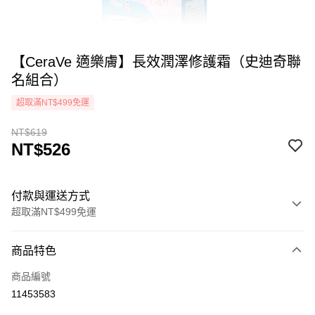
【CeraVe 適樂膚】長效潤澤修護霜（史迪奇聯
名組合）
超取滿NT$499免運
NT$619
NT$526
付款與運送方式
超取滿NT$499免運
付款方式
商品特色
icash Pay
商品編號
信用卡一次付款
11453583
超商取貨付款