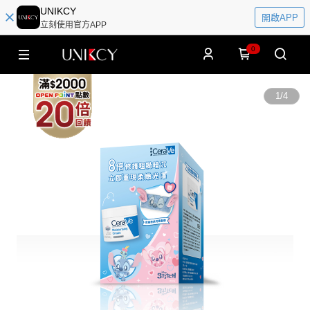
UNIKCY
開啟APP
立刻使用官方APP
0
1
/
4