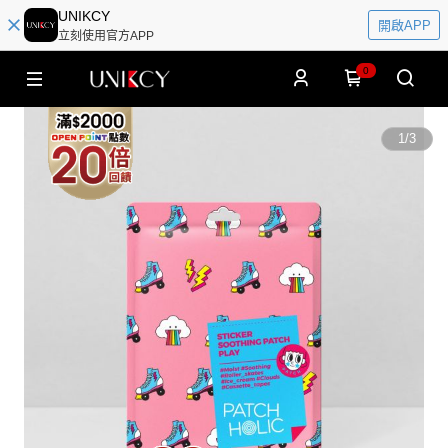
UNIKCY
開啟APP
立刻使用官方APP
0
1
/
3