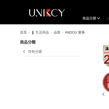
商品分類
首頁
❚ 生活用品
品牌
ANDOU 安多
商品分類
所有分類