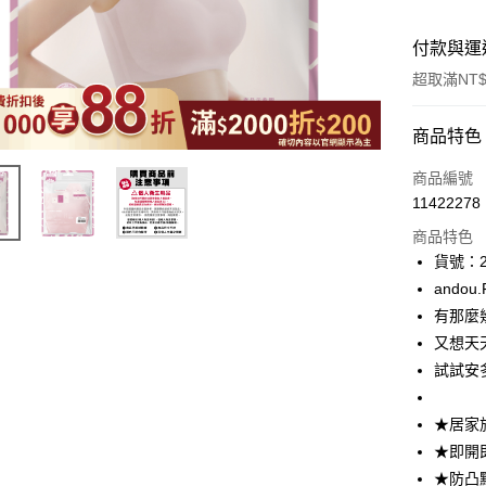
付款與運
超取滿NT$
付款方式
商品特色
icash Pay
商品編號
11422278
信用卡一
商品特色
超商取貨
貨號：2
ando
LINE Pay
有那麼
Apple Pay
又想天
試試安
街口支付
悠遊付
★居家
★即開
Google Pa
★防凸