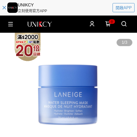
UNIKCY
開啟APP
立刻使用官方APP
0
1
/
3