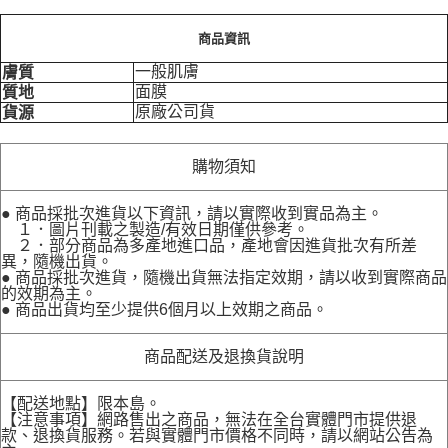
商品資訊
一般肌膚
膚質
面膜
質地
原廠公司貨
貨源
購物須知
● 商品採批次進貨以下資訊，請以實際收到實品為主。
１．圖片刊載之製造/有效日期僅供參考。
２．部分商品為多產地進口品，產地會因進貨批次有所差
異，隨機出貨。
● 商品採批次進貨，隨機出貨無法指定效期，請以收到實際商品
的效期為主。
● 商品出貨均至少提供6個月以上效期之商品。
商品配送及退換貨說明
【配送地點】限本島。
【注意事項】網路售出之商品，無法在全台實體門市提供退
款、退換貨服務。若與實體門市價格不同時，請以網站公告為