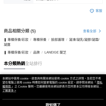
客服
商品相關分類 (5)
查看全部
❚ 專櫃保養/彩妝
專櫃保養
臉部護理
凝凍/凝乳/凝膠/凝霜/
凝露
❚ 專櫃保養/彩妝
品牌
LANEIGE 蘭芝
本分類熱銷
全站排行
本網站中使用 cookie，欲查詢有關本網站使用 cookie 方式之詳情，及若您不希
熱門標籤
望在電腦上使用 cookie 時應如何變更電腦的 cookie 設定，請參閱本網站「
隱私
權條款
」之 Cookie 聲明。您繼續使用本網站即表示您同意本公司得按本網站使
用條款之 Cookie 聲明使用 cookie。
了解更多 >
我知道了