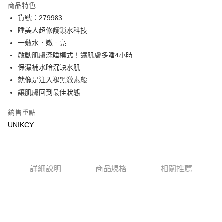
商品特色
LINE Pay
貨號：279983
睡美人超修護鎖水科技
Apple Pay
一敷水．嫩．亮
街口支付
啟動肌膚深睡模式！讓肌膚多睡4小時
保濕補水暗沉缺水肌
悠遊付
就像是注入褪黑激素般
Google Pay
讓肌膚回到最佳狀態
銷售重點
運送方式
UNIKCY
7-11取貨付款［需3-5個工作天不含預購商品］
每筆NT$70，滿NT$499(含以上)免運費
付款後7-11取貨［需3-5個工作天不含預購商品］
詳細說明
商品規格
相關推薦
每筆NT$70，滿NT$499(含以上)免運費
宅配［需2-3個工作天不含預購商品］
每筆NT$100，滿NT$799(含以上)免運費