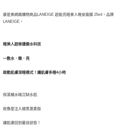
康是美網路購物商品LANEIGE 超能亮睡美人晚安面膜 25ml，品牌
LANEIGE，
睡美人超修護鎖水科技
一敷水．嫩．亮
啟動肌膚深睡模式！讓肌膚多睡4小時
保濕補水暗沉缺水肌
就像是注入褪黑激素般
讓肌膚回到最佳狀態！