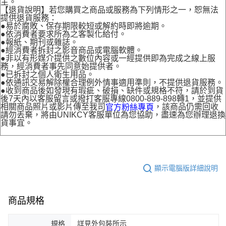
主。
【退貨說明】若您購買之商品或服務為下列情形之一，恕無法
提供退貨服務：
●易於腐敗、保存期限較短或解約時即將逾期。
●依消費者要求所為之客製化給付。
●報紙、期刊或雜誌。
●經消費者拆封之影音商品或電腦軟體。
●非以有形媒介提供之數位內容或一經提供即為完成之線上服
務，經消費者事先同意始提供者。
●已拆封之個人衛生用品。
●依通訊交易解除權合理例外情事適用準則，不提供退貨服務。
●收到商品後如發現有瑕疵、破損、缺件或規格不符，請於到貨
後7天內以客服留言或撥打客服專線0800-889-898轉1，並提供
相關商品照片或影片傳至我司
，該商品仍需回收
官方粉絲專頁
請勿丟棄，將由UNIKCY客服單位為您協助，盡速為您辦理退換
貨事宜。
顯示電腦版詳細說明
商品規格
規格
詳見外包裝所示