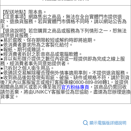
【配送地點】限本島。
【注意事項】網路售出之商品，無法在全台實體門市提供退
款、退換貨服務。若與實體門市價格不同時，請以網站公告為
主。
【退貨說明】若您購買之商品或服務為下列情形之一，恕無法
提供退貨服務：
●易於腐敗、保存期限較短或解約時即將逾期。
●依消費者要求所為之客製化給付。
●報紙、期刊或雜誌。
●經消費者拆封之影音商品或電腦軟體。
●非以有形媒介提供之數位內容或一經提供即為完成之線上服
務，經消費者事先同意始提供者。
●已拆封之個人衛生用品。
●依通訊交易解除權合理例外情事適用準則，不提供退貨服務。
●收到商品後如發現有瑕疵、破損、缺件或規格不符，請於到貨
後7天內以客服留言或撥打客服專線0800-889-898轉1，並提供
相關商品照片或影片傳至我司
，該商品仍需回收
官方粉絲專頁
請勿丟棄，將由UNIKCY客服單位為您協助，盡速為您辦理退換
貨事宜。
顯示電腦版詳細說明