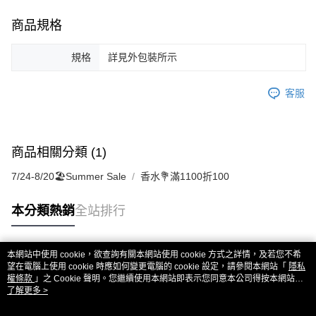
商品規格
規格
詳見外包裝所示
客服
商品相關分類 (1)
7/24-8/20🏖️Summer Sale
香水💐滿1100折100
本分類熱銷
全站排行
本網站中使用 cookie，欲查詢有關本網站使用 cookie 方式之詳情，及若您不希
熱門標籤
望在電腦上使用 cookie 時應如何變更電腦的 cookie 設定，請參閱本網站「
隱私
權條款
」之 Cookie 聲明。您繼續使用本網站即表示您同意本公司得按本網站使
用條款之 Cookie 聲明使用 cookie。
了解更多 >