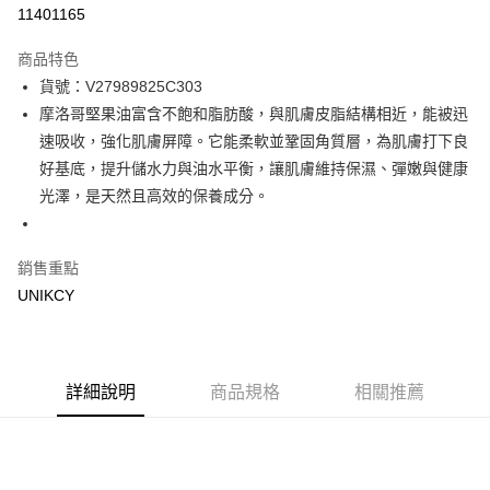
信用卡一次付款
11401165
超商取貨付款
商品特色
LINE Pay
貨號：V27989825C303
摩洛哥堅果油富含不飽和脂肪酸，與肌膚皮脂結構相近，能被迅
Apple Pay
速吸收，強化肌膚屏障。它能柔軟並鞏固角質層，為肌膚打下良
街口支付
好基底，提升儲水力與油水平衡，讓肌膚維持保濕、彈嫩與健康
光澤，是天然且高效的保養成分。
悠遊付
Google Pay
銷售重點
UNIKCY
運送方式
7-11取貨付款［需3-5個工作天不含預購商品］
每筆NT$70，滿NT$499(含以上)免運費
詳細說明
商品規格
相關推薦
付款後7-11取貨［需3-5個工作天不含預購商品］
每筆NT$70，滿NT$499(含以上)免運費
宅配［需2-3個工作天不含預購商品］