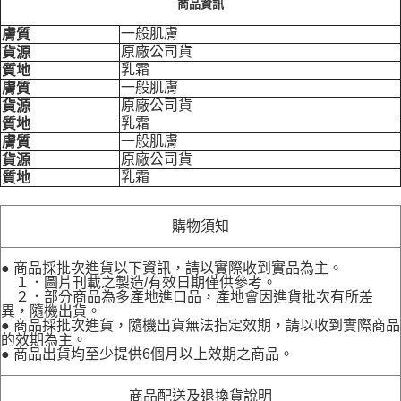
商品資訊
一般肌膚
膚質
原廠公司貨
貨源
乳霜
質地
一般肌膚
膚質
原廠公司貨
貨源
乳霜
質地
一般肌膚
膚質
原廠公司貨
貨源
乳霜
質地
購物須知
● 商品採批次進貨以下資訊，請以實際收到實品為主。
１．圖片刊載之製造/有效日期僅供參考。
２．部分商品為多產地進口品，產地會因進貨批次有所差
異，隨機出貨。
● 商品採批次進貨，隨機出貨無法指定效期，請以收到實際商品
的效期為主。
● 商品出貨均至少提供6個月以上效期之商品。
商品配送及退換貨說明