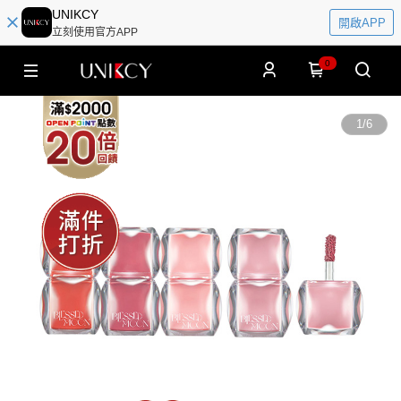
UNIKCY
開啟APP
立刻使用官方APP
0
1
/
6