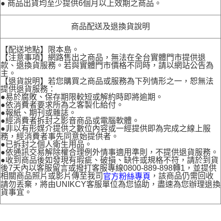
● 商品出貨均至少提供6個月以上效期之商品。
商品配送及退換貨說明
【配送地點】限本島。
【注意事項】網路售出之商品，無法在全台實體門市提供退
款、退換貨服務。若與實體門市價格不同時，請以網站公告為
主。
【退貨說明】若您購買之商品或服務為下列情形之一，恕無法
提供退貨服務：
●易於腐敗、保存期限較短或解約時即將逾期。
●依消費者要求所為之客製化給付。
●報紙、期刊或雜誌。
●經消費者拆封之影音商品或電腦軟體。
●非以有形媒介提供之數位內容或一經提供即為完成之線上服
務，經消費者事先同意始提供者。
●已拆封之個人衛生用品。
●依通訊交易解除權合理例外情事適用準則，不提供退貨服務。
●收到商品後如發現有瑕疵、破損、缺件或規格不符，請於到貨
後7天內以客服留言或撥打客服專線0800-889-898轉1，並提供
相關商品照片或影片傳至我司
，該商品仍需回收
官方粉絲專頁
請勿丟棄，將由UNIKCY客服單位為您協助，盡速為您辦理退換
貨事宜。