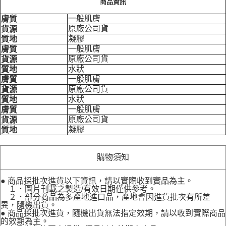
商品資訊
一般肌膚
膚質
原廠公司貨
貨源
凝膠
質地
一般肌膚
膚質
原廠公司貨
貨源
水狀
質地
一般肌膚
膚質
原廠公司貨
貨源
水狀
質地
一般肌膚
膚質
原廠公司貨
貨源
凝膠
質地
購物須知
● 商品採批次進貨以下資訊，請以實際收到實品為主。
１．圖片刊載之製造/有效日期僅供參考。
２．部分商品為多產地進口品，產地會因進貨批次有所差
異，隨機出貨。
● 商品採批次進貨，隨機出貨無法指定效期，請以收到實際商品
的效期為主。