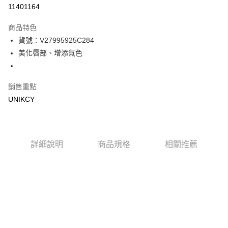
信用卡一次付款
11401164
超商取貨付款
商品特色
LINE Pay
貨號：V27995925C284
美化唇部、增添氣色
Apple Pay
街口支付
銷售重點
悠遊付
UNIKCY
Google Pay
運送方式
詳細說明
商品規格
相關推薦
7-11取貨付款［需3-5個工作天不含預購商品］
每筆NT$70，滿NT$499(含以上)免運費
付款後7-11取貨［需3-5個工作天不含預購商品］
每筆NT$70，滿NT$499(含以上)免運費
宅配［需2-3個工作天不含預購商品］