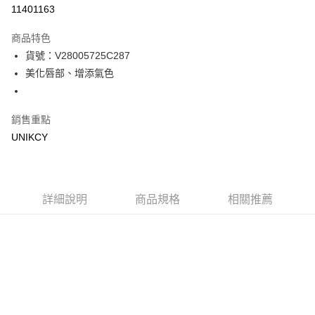
信用卡一次付款
11401163
超商取貨付款
商品特色
LINE Pay
貨號：V28005725C287
美化唇部、增添氣色
Apple Pay
街口支付
銷售重點
悠遊付
UNIKCY
Google Pay
運送方式
詳細說明
商品規格
相關推薦
7-11取貨付款［需3-5個工作天不含預購商品］
每筆NT$70，滿NT$499(含以上)免運費
付款後7-11取貨［需3-5個工作天不含預購商品］
每筆NT$70，滿NT$499(含以上)免運費
宅配［需2-3個工作天不含預購商品］