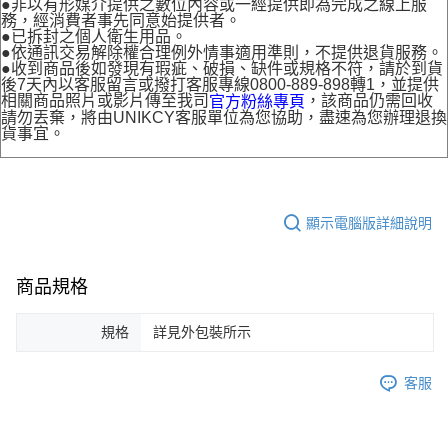
●非以有形媒介提供之數位內容或一經提供即為完成之線上服
務，經消費者事先同意始提供者。
●已拆封之個人衛生用品。
●依通訊交易解除權合理例外情事適用準則，不提供退貨服務。
●收到商品後如發現有瑕疵、破損、缺件或規格不符，請於到貨
後7天內以客服留言或撥打客服專線0800-889-898轉1，並提供
相關商品照片或影片傳至我司
，該商品仍需回收
官方粉絲專頁
請勿丟棄，將由UNIKCY客服單位為您協助，盡速為您辦理退換
貨事宜。
顯示電腦版詳細說明
商品規格
規格
詳見外包裝所示
客服