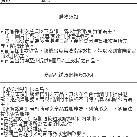
軟膏
質地
購物須知
● 商品採批次進貨以下資訊，請以實際收到實品為主。
１．圖片刊載之製造/有效日期僅供參考。
２．部分商品為多產地進口品，產地會因進貨批次有所差
異，隨機出貨。
● 商品採批次進貨，隨機出貨無法指定效期，請以收到實際商品
的效期為主。
● 商品出貨均至少提供6個月以上效期之商品。
商品配送及退換貨說明
【配送地點】限本島。
【注意事項】網路售出之商品，無法在全台實體門市提供退
款、退換貨服務。若與實體門市價格不同時，請以網站公告為
主。
【退貨說明】若您購買之商品或服務為下列情形之一，恕無法
提供退貨服務：
●易於腐敗、保存期限較短或解約時即將逾期。
●依消費者要求所為之客製化給付。
●報紙、期刊或雜誌。
●經消費者拆封之影音商品或電腦軟體。