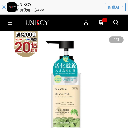
UNIKCY
開啟APP
立刻使用官方APP
0
1
/
3