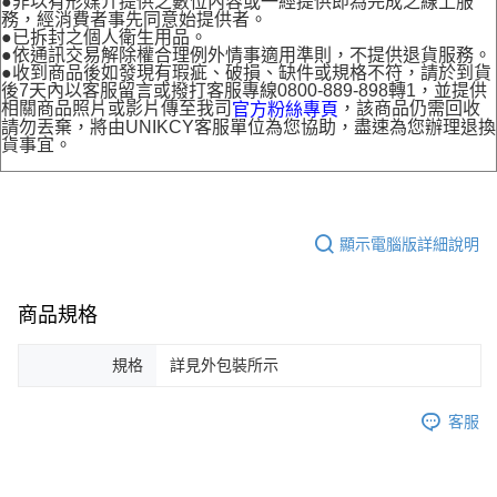
●非以有形媒介提供之數位內容或一經提供即為完成之線上服
務，經消費者事先同意始提供者。
●已拆封之個人衛生用品。
●依通訊交易解除權合理例外情事適用準則，不提供退貨服務。
●收到商品後如發現有瑕疵、破損、缺件或規格不符，請於到貨
後7天內以客服留言或撥打客服專線0800-889-898轉1，並提供
相關商品照片或影片傳至我司
，該商品仍需回收
官方粉絲專頁
請勿丟棄，將由UNIKCY客服單位為您協助，盡速為您辦理退換
貨事宜。
顯示電腦版詳細說明
商品規格
規格
詳見外包裝所示
客服