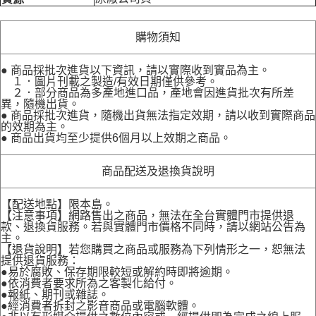
購物須知
● 商品採批次進貨以下資訊，請以實際收到實品為主。
１．圖片刊載之製造/有效日期僅供參考。
２．部分商品為多產地進口品，產地會因進貨批次有所差
異，隨機出貨。
● 商品採批次進貨，隨機出貨無法指定效期，請以收到實際商品
的效期為主。
● 商品出貨均至少提供6個月以上效期之商品。
商品配送及退換貨說明
【配送地點】限本島。
【注意事項】網路售出之商品，無法在全台實體門市提供退
款、退換貨服務。若與實體門市價格不同時，請以網站公告為
主。
【退貨說明】若您購買之商品或服務為下列情形之一，恕無法
提供退貨服務：
●易於腐敗、保存期限較短或解約時即將逾期。
●依消費者要求所為之客製化給付。
●報紙、期刊或雜誌。
●經消費者拆封之影音商品或電腦軟體。