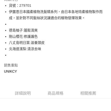
LINE Pay
貨號：279701
伊露恩日本國產植物洗髮精系列，由日本各地特產植物製作而
Apple Pay
成，並針對不同髮絲狀況讓適合的植物發揮效果。
街口支付
德島柚子:蓬鬆清爽
悠遊付
剛山櫻花:修護護色
Google Pay
八丈島明日葉:滋養頭皮
北海道濱梨:清涼去味
運送方式
7-11取貨付款［需3-5個工作天不含預購商品］
銷售重點
每筆NT$70，滿NT$499(含以上)免運費
UNIKCY
付款後7-11取貨［需3-5個工作天不含預購商品］
每筆NT$70，滿NT$499(含以上)免運費
宅配［需2-3個工作天不含預購商品］
詳細說明
商品規格
相關推薦
每筆NT$100，滿NT$799(含以上)免運費