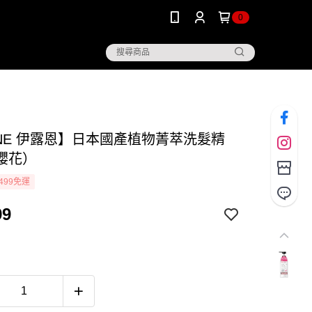
0
UNE 伊露恩】日本國產植物菁萃洗髮精
櫻花）
499免運
99