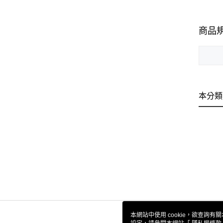
商品
本分類
本網站中使用 cookie，欲查詢有關