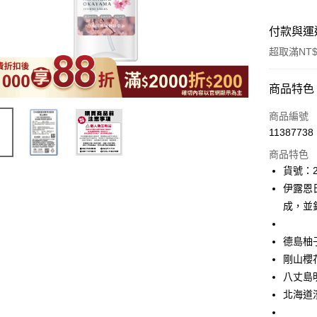
付款與運
超取滿NT$
付款方式
商品特色
icash Pay
商品編號
11387738
信用卡一
商品特色
超商取貨
貨號：2
伊露恩
LINE Pay
成，並
Apple Pay
德島柚
街口支付
剛山櫻
悠遊付
八丈島
北海道
Google Pa