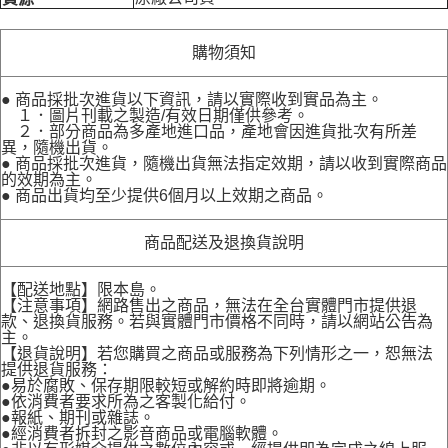
購物須知
● 商品採批次進貨以下資訊，請以實際收到實品為主。
１．圖片刊載之製造/有效日期僅供參考。
２．部分商品為多產地進口品，產地會因進貨批次有所差
異，隨機出貨。
● 商品採批次進貨，隨機出貨無法指定效期，請以收到實際商品
的效期為主。
● 商品出貨均至少提供6個月以上效期之商品。
商品配送及退換貨說明
【配送地點】限本島。
【注意事項】網路售出之商品，無法在全台實體門市提供退
款、退換貨服務。若與實體門市價格不同時，請以網站公告為
主。
【退貨說明】若您購買之商品或服務為下列情形之一，恕無法
提供退貨服務：
●易於腐敗、保存期限較短或解約時即將逾期。
●依消費者要求所為之客製化給付。
●報紙、期刊或雜誌。
●經消費者拆封之影音商品或電腦軟體。