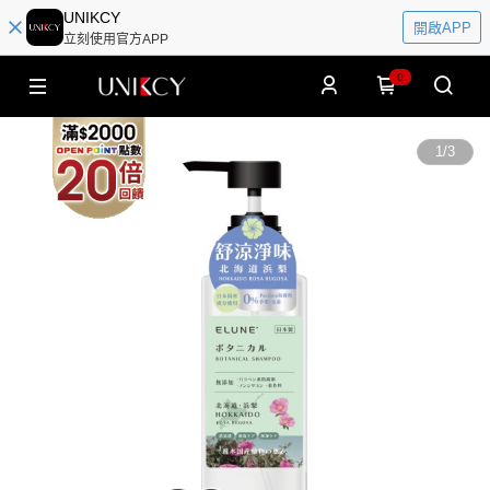
UNIKCY
開啟APP
立刻使用官方APP
0
1
/
3