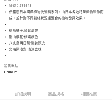
LINE Pay
貨號：279543
伊露恩日本國產植物洗髮精系列，由日本各地特產植物製作而
Apple Pay
成，並針對不同髮絲狀況讓適合的植物發揮效果。
街口支付
德島柚子:蓬鬆清爽
悠遊付
剛山櫻花:修護護色
Google Pay
八丈島明日葉:滋養頭皮
北海道濱梨:清涼去味
運送方式
7-11取貨付款［需3-5個工作天不含預購商品］
銷售重點
每筆NT$70，滿NT$499(含以上)免運費
UNIKCY
付款後7-11取貨［需3-5個工作天不含預購商品］
每筆NT$70，滿NT$499(含以上)免運費
宅配［需2-3個工作天不含預購商品］
詳細說明
商品規格
相關推薦
每筆NT$100，滿NT$799(含以上)免運費