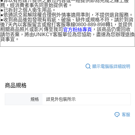
●非以有形媒介提供之數位內容或一經提供即為完成之線上服
務，經消費者事先同意始提供者。
●已拆封之個人衛生用品。
●依通訊交易解除權合理例外情事適用準則，不提供退貨服務。
●收到商品後如發現有瑕疵、破損、缺件或規格不符，請於到貨
後7天內以客服留言或撥打客服專線0800-889-898轉1，並提供
相關商品照片或影片傳至我司
，該商品仍需回收
官方粉絲專頁
請勿丟棄，將由UNIKCY客服單位為您協助，盡速為您辦理退換
貨事宜。
顯示電腦版詳細說明
商品規格
規格
詳見外包裝所示
客服