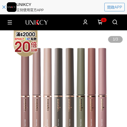
UNIKCY
開啟APP
立刻使用官方APP
0
1
/
3