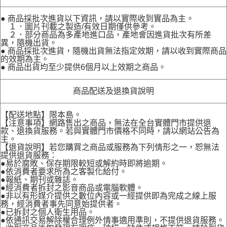
● 商品採批次進貨以下資訊，請以實際收到實品為主。
１．圖片刊載之製造/有效日期僅供參考。
２．部分商品為多產地進口品，產地會因進貨批次有所差
異，隨機出貨。
● 商品採批次進貨，隨機出貨無法指定效期，請以收到實際商品
的效期為主。
● 商品出貨均至少提供6個月以上效期之商品。
商品配送及退換貨說明
【配送地點】限本島。
【注意事項】網路售出之商品，無法在全台實體門市提供退
款、退換貨服務。若與實體門市價格不同時，請以網站公告為
主。
【退貨說明】若您購買之商品或服務為下列情形之一，恕無法
提供退貨服務：
●易於腐敗、保存期限較短或解約時即將逾期。
●依消費者要求所為之客製化給付。
●報紙、期刊或雜誌。
●經消費者拆封之影音商品或電腦軟體。
●非以有形媒介提供之數位內容或一經提供即為完成之線上服
務，經消費者事先同意始提供者。
●已拆封之個人衛生用品。
●依通訊交易解除權合理例外情事適用準則，不提供退貨服務。