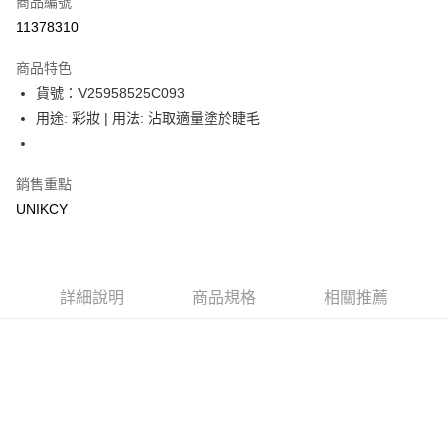
商品編號
信用卡一次付款
11378310
超商取貨付款
商品特色
LINE Pay
貨號：V25958525C093
用途: 彩妝 | 用法: 沾取適量塗於睫毛
Apple Pay
街口支付
銷售重點
悠遊付
UNIKCY
Google Pay
運送方式
詳細說明
商品規格
相關推薦
7-11取貨付款［需3-5個工作天不含預購商品］
每筆NT$70，滿NT$499(含以上)免運費
付款後7-11取貨［需3-5個工作天不含預購商品］
每筆NT$70，滿NT$499(含以上)免運費
宅配［需2-3個工作天不含預購商品］