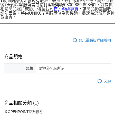
●收到商品後如發現有瑕疵、破損、缺件或規格不符，請於到貨
後7天內以客服留言或撥打客服專線0800-889-898轉1，並提供
相關商品照片或影片傳至我司
，該商品仍需回收
官方粉絲專頁
請勿丟棄，將由UNIKCY客服單位為您協助，盡速為您辦理退換
貨事宜。
顯示電腦版詳細說明
商品規格
規格
詳見外包裝所示
客服
商品相關分類 (1)
🪙OPENPOINT點數換券