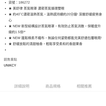
LINE Pay
貨號：186272
★ 美舒律 蒸氣眼罩 濃密蒸氣循環雙眼
Apple Pay
★ 約40˚C濃密溫熱蒸氣，溫熱感持續約20分鐘! 深層舒緩疲勞身
街口支付
心
★ NEW 新型結構設計蒸氣眼罩，有效防止蒸氣消散，保暖度升
悠遊付
級約1.5倍!*
Google Pay
★ NEW 蓬鬆棉柔不織布，無論任何姿勢都能完美舒適包覆眼周!
★ 舒緩放鬆的清甜柚香，輕鬆享受柔和的香甜果香
運送方式
7-11取貨付款［需3-5個工作天不含預購商品］
銷售重點
每筆NT$70，滿NT$499(含以上)免運費
UNIKCY
付款後7-11取貨［需3-5個工作天不含預購商品］
每筆NT$70，滿NT$499(含以上)免運費
宅配［需2-3個工作天不含預購商品］
詳細說明
商品規格
相關推薦
每筆NT$100，滿NT$799(含以上)免運費