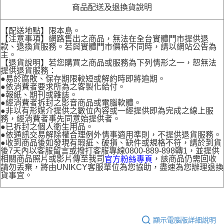
商品配送及退換貨說明
【配送地點】限本島。
【注意事項】網路售出之商品，無法在全台實體門市提供退
款、退換貨服務。若與實體門市價格不同時，請以網站公告為
主。
【退貨說明】若您購買之商品或服務為下列情形之一，恕無法
提供退貨服務：
●易於腐敗、保存期限較短或解約時即將逾期。
●依消費者要求所為之客製化給付。
●報紙、期刊或雜誌。
●經消費者拆封之影音商品或電腦軟體。
●非以有形媒介提供之數位內容或一經提供即為完成之線上服
務，經消費者事先同意始提供者。
●已拆封之個人衛生用品。
●依通訊交易解除權合理例外情事適用準則，不提供退貨服務。
●收到商品後如發現有瑕疵、破損、缺件或規格不符，請於到貨
後7天內以客服留言或撥打客服專線0800-889-898轉1，並提供
相關商品照片或影片傳至我司
，該商品仍需回收
官方粉絲專頁
請勿丟棄，將由UNIKCY客服單位為您協助，盡速為您辦理退換
貨事宜。
顯示電腦版詳細說明