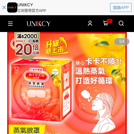
UNIKCY
開啟APP
立刻使用官方APP
0
1
/
4