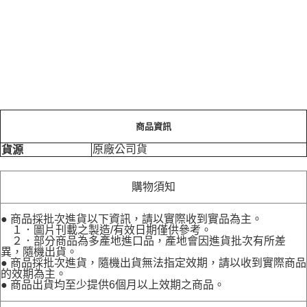
商品資訊
原廠公司貨
貨源
購物須知
● 商品採批次進貨以下資訊，請以實際收到實品為主。
１．圖片刊載之製造/有效日期僅供參考。
２．部分商品為多產地進口品，產地會因進貨批次有所差
異，隨機出貨。
● 商品採批次進貨，隨機出貨無法指定效期，請以收到實際商品
的效期為主。
● 商品出貨均至少提供6個月以上效期之商品。