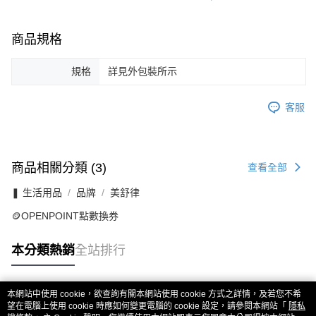
商品規格
規格
詳見外包裝所示
客服
商品相關分類 (3)
查看全部
❚ 生活用品
品牌
美舒律
🪙OPENPOINT點數換券
本分類熱銷
全站排行
本網站中使用 cookie，欲查詢有關本網站使用 cookie 方式之詳情，及若您不希
熱門標籤
望在電腦上使用 cookie 時應如何變更電腦的 cookie 設定，請參閱本網站「
隱私