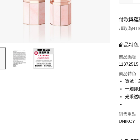
付款與運
超取滿NT$
付款方式
商品特色
icash Pay
商品編號
11372515
信用卡一
商品特色
超商取貨
貨號：2
一觸即
LINE Pay
光采透
Apple Pay
街口支付
銷售重點
UNIKCY
悠遊付
Google Pa