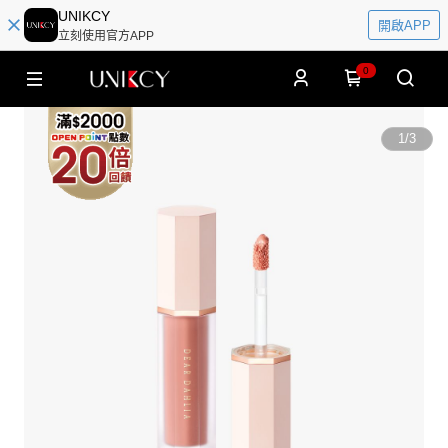
UNIKCY
開啟APP
立刻使用官方APP
0
1
/
3