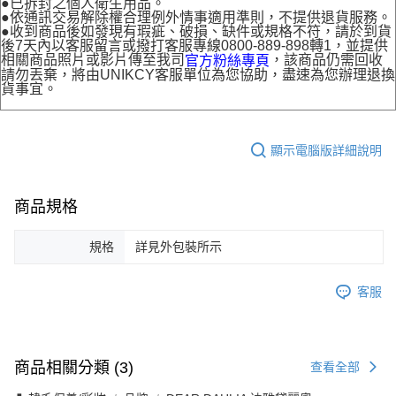
●已拆封之個人衛生用品。
●依通訊交易解除權合理例外情事適用準則，不提供退貨服務。
●收到商品後如發現有瑕疵、破損、缺件或規格不符，請於到貨
後7天內以客服留言或撥打客服專線0800-889-898轉1，並提供
相關商品照片或影片傳至我司
，該商品仍需回收
官方粉絲專頁
請勿丟棄，將由UNIKCY客服單位為您協助，盡速為您辦理退換
貨事宜。
顯示電腦版詳細說明
商品規格
規格
詳見外包裝所示
客服
商品相關分類 (3)
查看全部