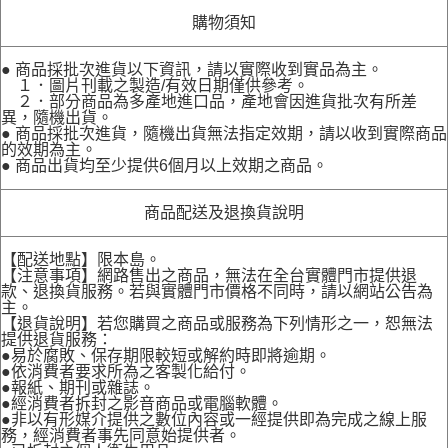
購物須知
● 商品採批次進貨以下資訊，請以實際收到實品為主。
１．圖片刊載之製造/有效日期僅供參考。
２．部分商品為多產地進口品，產地會因進貨批次有所差
異，隨機出貨。
● 商品採批次進貨，隨機出貨無法指定效期，請以收到實際商品
的效期為主。
● 商品出貨均至少提供6個月以上效期之商品。
商品配送及退換貨說明
【配送地點】限本島。
【注意事項】網路售出之商品，無法在全台實體門市提供退
款、退換貨服務。若與實體門市價格不同時，請以網站公告為
主。
【退貨說明】若您購買之商品或服務為下列情形之一，恕無法
提供退貨服務：
●易於腐敗、保存期限較短或解約時即將逾期。
●依消費者要求所為之客製化給付。
●報紙、期刊或雜誌。
●經消費者拆封之影音商品或電腦軟體。
●非以有形媒介提供之數位內容或一經提供即為完成之線上服
務，經消費者事先同意始提供者。