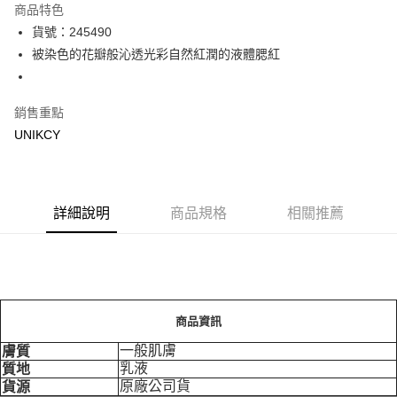
商品特色
LINE Pay
貨號：245490
被染色的花瓣般沁透光彩自然紅潤的液體腮紅
Apple Pay
街口支付
銷售重點
悠遊付
UNIKCY
Google Pay
運送方式
詳細說明
商品規格
相關推薦
7-11取貨付款［需3-5個工作天不含預購商品］
每筆NT$70，滿NT$499(含以上)免運費
付款後7-11取貨［需3-5個工作天不含預購商品］
每筆NT$70，滿NT$499(含以上)免運費
商品資訊
宅配［需2-3個工作天不含預購商品］
一般肌膚
膚質
乳液
質地
每筆NT$100，滿NT$799(含以上)免運費
原廠公司貨
貨源