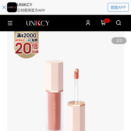
UNIKCY
開啟APP
立刻使用官方APP
0
1
/
3