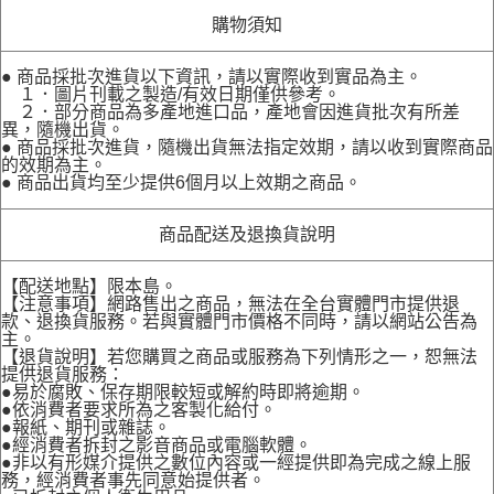
購物須知
● 商品採批次進貨以下資訊，請以實際收到實品為主。
１．圖片刊載之製造/有效日期僅供參考。
２．部分商品為多產地進口品，產地會因進貨批次有所差
異，隨機出貨。
● 商品採批次進貨，隨機出貨無法指定效期，請以收到實際商品
的效期為主。
● 商品出貨均至少提供6個月以上效期之商品。
商品配送及退換貨說明
【配送地點】限本島。
【注意事項】網路售出之商品，無法在全台實體門市提供退
款、退換貨服務。若與實體門市價格不同時，請以網站公告為
主。
【退貨說明】若您購買之商品或服務為下列情形之一，恕無法
提供退貨服務：
●易於腐敗、保存期限較短或解約時即將逾期。
●依消費者要求所為之客製化給付。
●報紙、期刊或雜誌。
●經消費者拆封之影音商品或電腦軟體。
●非以有形媒介提供之數位內容或一經提供即為完成之線上服
務，經消費者事先同意始提供者。