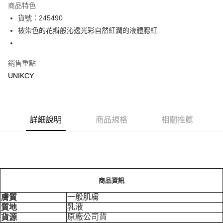
商品特色
LINE Pay
貨號：245490
被染色的花瓣般沁透光彩自然紅潤的液體腮紅
Apple Pay
街口支付
銷售重點
悠遊付
UNIKCY
Google Pay
運送方式
詳細說明
商品規格
相關推薦
7-11取貨付款［需3-5個工作天不含預購商品］
每筆NT$70，滿NT$499(含以上)免運費
付款後7-11取貨［需3-5個工作天不含預購商品］
每筆NT$70，滿NT$499(含以上)免運費
商品資訊
宅配［需2-3個工作天不含預購商品］
一般肌膚
膚質
乳液
質地
每筆NT$100，滿NT$799(含以上)免運費
原廠公司貨
貨源