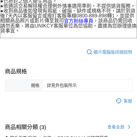
●已拆封之個人衛生用品。
●依通訊交易解除權合理例外情事適用準則，不提供退貨服務。
●收到商品後如發現有瑕疵、破損、缺件或規格不符，請於到貨
後7天內以客服留言或撥打客服專線0800-889-898轉1，並提供
相關商品照片或影片傳至我司
，該商品仍需回收
官方粉絲專頁
請勿丟棄，將由UNIKCY客服單位為您協助，盡速為您辦理退換
貨事宜。
顯示電腦版詳細說明
商品規格
規格
詳見外包裝所示
客服
商品相關分類 (3)
查看全部