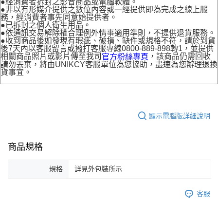
●經消費者拆封之影音商品或電腦軟體。
●非以有形媒介提供之數位內容或一經提供即為完成之線上服
務，經消費者事先同意始提供者。
●已拆封之個人衛生用品。
●依通訊交易解除權合理例外情事適用準則，不提供退貨服務。
●收到商品後如發現有瑕疵、破損、缺件或規格不符，請於到貨
後7天內以客服留言或撥打客服專線0800-889-898轉1，並提供
相關商品照片或影片傳至我司
，該商品仍需回收
官方粉絲專頁
請勿丟棄，將由UNIKCY客服單位為您協助，盡速為您辦理退換
貨事宜。
顯示電腦版詳細說明
商品規格
規格
詳見外包裝所示
客服