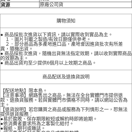
原廠公司貨
貨源
購物須知
● 商品採批次進貨以下資訊，請以實際收到實品為主。
１．圖片刊載之製造/有效日期僅供參考。
２．部分商品為多產地進口品，產地會因進貨批次有所差
異，隨機出貨。
● 商品採批次進貨，隨機出貨無法指定效期，請以收到實際商品
的效期為主。
● 商品出貨均至少提供6個月以上效期之商品。
商品配送及退換貨說明
【配送地點】限本島。
【注意事項】網路售出之商品，無法在全台實體門市提供退
款、退換貨服務。若與實體門市價格不同時，請以網站公告為
主。
【退貨說明】若您購買之商品或服務為下列情形之一，恕無法
提供退貨服務：
●易於腐敗、保存期限較短或解約時即將逾期。
●依消費者要求所為之客製化給付。
●報紙、期刊或雜誌。