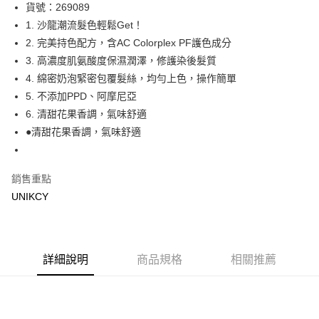
LINE Pay
貨號：269089
1. 沙龍潮流髮色輕鬆Get！
Apple Pay
2. 完美持色配方，含AC Colorplex PF護色成分
街口支付
3. 高濃度肌氨酸度保濕潤澤，修護染後髮質
4. 綿密奶泡緊密包覆髮絲，均勻上色，操作簡單
悠遊付
5. 不添加PPD、阿摩尼亞
Google Pay
6. 清甜花果香調，氣味舒適
●清甜花果香調，氣味舒適
運送方式
7-11取貨付款［需3-5個工作天不含預購商品］
銷售重點
每筆NT$70，滿NT$499(含以上)免運費
UNIKCY
付款後7-11取貨［需3-5個工作天不含預購商品］
每筆NT$70，滿NT$499(含以上)免運費
宅配［需2-3個工作天不含預購商品］
詳細說明
商品規格
相關推薦
每筆NT$100，滿NT$799(含以上)免運費