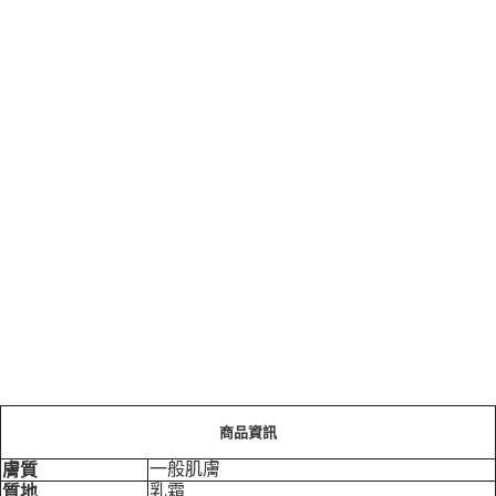
商品資訊
一般肌膚
膚質
乳霜
質地