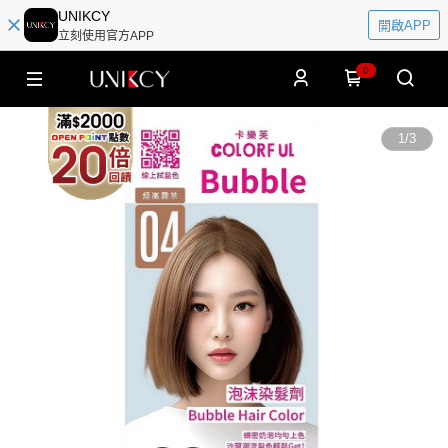
UNIKCY
開啟APP
立刻使用官方APP
0
1
/
3