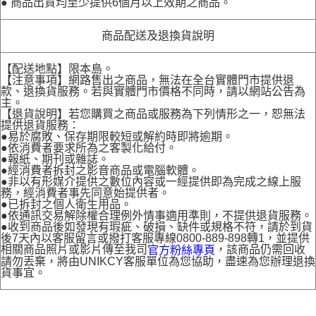
● 商品出貨均至少提供6個月以上效期之商品。
商品配送及退換貨說明
【配送地點】限本島。
【注意事項】網路售出之商品，無法在全台實體門市提供退
款、退換貨服務。若與實體門市價格不同時，請以網站公告為
主。
【退貨說明】若您購買之商品或服務為下列情形之一，恕無法
提供退貨服務：
●易於腐敗、保存期限較短或解約時即將逾期。
●依消費者要求所為之客製化給付。
●報紙、期刊或雜誌。
●經消費者拆封之影音商品或電腦軟體。
●非以有形媒介提供之數位內容或一經提供即為完成之線上服
務，經消費者事先同意始提供者。
●已拆封之個人衛生用品。
●依通訊交易解除權合理例外情事適用準則，不提供退貨服務。
●收到商品後如發現有瑕疵、破損、缺件或規格不符，請於到貨
後7天內以客服留言或撥打客服專線0800-889-898轉1，並提供
相關商品照片或影片傳至我司
，該商品仍需回收
官方粉絲專頁
請勿丟棄，將由UNIKCY客服單位為您協助，盡速為您辦理退換
貨事宜。