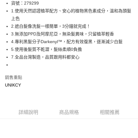
LINE Pay
貨號：279299
1.使用天然認證植萃配方、安心的植物黑色素成分，溫和為頭髮
Apple Pay
上色
街口支付
2.遮白髮像洗髮一樣簡單，3分鐘就完成！
3.無添加PPD及阿摩尼亞，無染髮異味，只留植萃輕香
悠遊付
4.專利黑髮分子Darkenyl™，配方有效復黑，逐漸減少白髮
Google Pay
5.使用後髮質不乾澀，髮絲柔順0負擔
7.全品台灣製造，品質跟用料都安心
運送方式
7-11取貨付款［需3-5個工作天不含預購商品］
銷售重點
每筆NT$70，滿NT$499(含以上)免運費
UNIKCY
付款後7-11取貨［需3-5個工作天不含預購商品］
每筆NT$70，滿NT$499(含以上)免運費
宅配［需2-3個工作天不含預購商品］
詳細說明
商品規格
相關推薦
每筆NT$100，滿NT$799(含以上)免運費