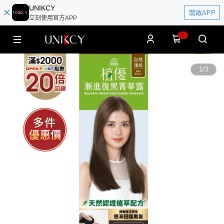
UNIKCY
開啟APP
立刻使用官方APP
0
1
/
3