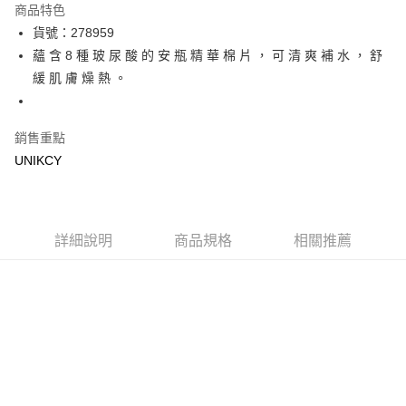
商品特色
LINE Pay
貨號：278959
蘊 含 8 種 玻 尿 酸 的 安 瓶 精 華 棉 片 ， 可 清 爽 補 水 ， 舒
Apple Pay
緩 肌 膚 燥 熱 。
街口支付
悠遊付
銷售重點
UNIKCY
Google Pay
運送方式
7-11取貨付款［需3-5個工作天不含預購商品］
詳細說明
商品規格
相關推薦
每筆NT$70，滿NT$499(含以上)免運費
付款後7-11取貨［需3-5個工作天不含預購商品］
每筆NT$70，滿NT$499(含以上)免運費
宅配［需2-3個工作天不含預購商品］
每筆NT$100，滿NT$799(含以上)免運費