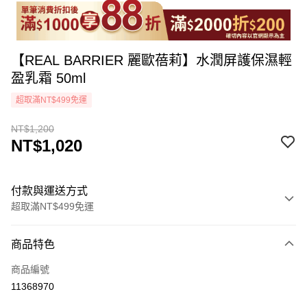
【REAL BARRIER 麗歐蓓莉】水潤屏護保濕輕
盈乳霜 50ml
超取滿NT$499免運
NT$1,200
NT$1,020
付款與運送方式
超取滿NT$499免運
付款方式
商品特色
icash Pay
商品編號
信用卡一次付款
11368970
超商取貨付款