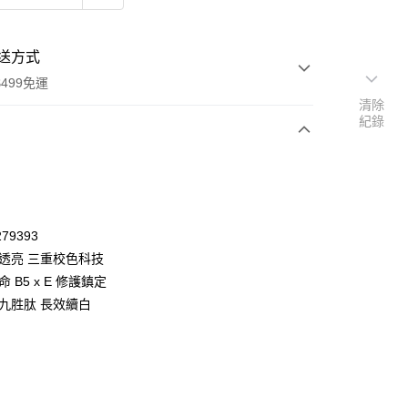
送方式
499免運
清除
紀錄
次付款
付款
79393
光透亮 三重校色科技
命 B5 x E 修護鎮定
白九胜肽 長效續白
y