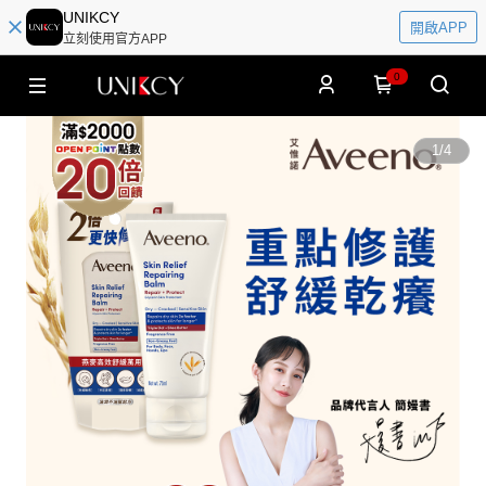
UNIKCY
開啟APP
立刻使用官方APP
0
1
/
4