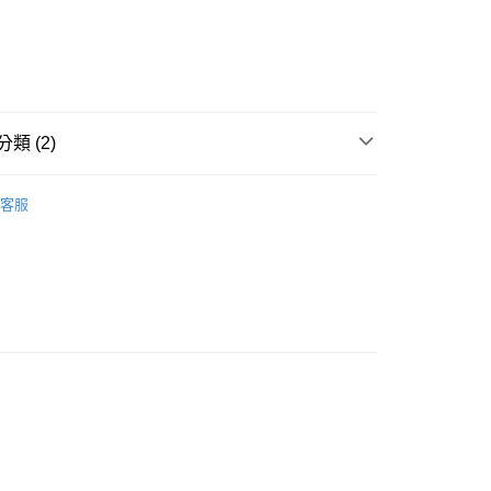
-3個工作天不含預購商品］
00，滿NT$799(含以上)免運費
類 (2)
POINT點數換券
客服
享優惠⚡