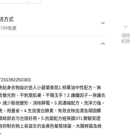
送方式
799免運
清除
紀錄
次付款
3139225C001
洗貼身衣物設計迷人小蒼蘭香氛1.棕菓油中性配方、無
含螢光劑、不刺激肌膚、不傷玉手！2.護纖因子－保護衣
，減少鬆弛變形，消除靜電。3.高濃縮配方，洗淨力強、
洗、用量省。4.生技蛋白酵素，有效去除血漬及頑固髒
領局部去污也很好用。5.抗菌配方經英國STL實驗室證
y
效抑制衣物上易滋生的金黃色葡萄球菌、大腸桿菌及綠
。